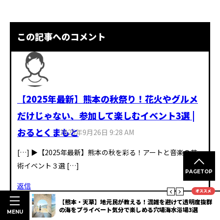
この記事へのコメント
【2025年最新】熊本の秋祭り！花火やグルメ
だけじゃない、参加して楽しむイベント3選 |
おるとくまもと
2025年9月26日 9:28 AM
[…] ▶【2025年最新】熊本の秋を彩る！アートと音楽の芸
術イベント３選 […]
PAGETOP
返信
オススメ
なとこ』南
【熊本・天草】地元民が教える！混雑を避けて透明度抜群
の地蔵祭
の海をプライベート気分で楽しめる穴場海水浴場3選
MENU