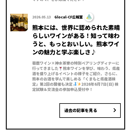
2026.05.13
Glocal-CF広報室
熊本には、世界に認められた素晴
らしいワインがある！知って味わ
うと、もっとおいしい。熊本ワイ
ンの魅力と学ぶ楽しさ♪
菊鹿ワイン×神水茶寮の特別ペアリングディナーに
行ってきました
熊本ワインを学び、味わう、県産
酒を盛り上げるイベントの様子をご紹介。さらに、
熊本のお酒を学んで楽しめる「くまもと県産酒検
定」第2回の開催も決定
2026年6月7日(日) 検
定試験＆交流会の参加申込受付中！
過去の記事を見る