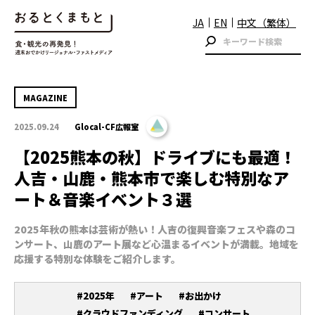
JA
EN
中文（繁体）
MAGAZINE
2025.09.24
Glocal-CF広報室
【2025熊本の秋】ドライブにも最適！
人吉・山鹿・熊本市で楽しむ特別なア
ート＆音楽イベント３選
2025年秋の熊本は芸術が熱い！人吉の復興音楽フェスや森のコ
ンサート、山鹿のアート展など心温まるイベントが満載。地域を
応援する特別な体験をご紹介します。
#2025年
#アート
#お出かけ
#クラウドファンディング
#コンサート