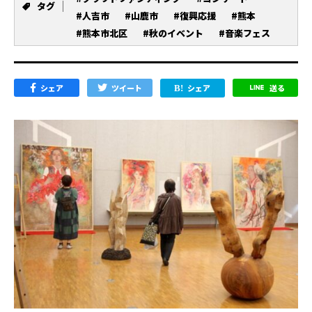
タグ
#人吉市
#山鹿市
#復興応援
#熊本
#熊本市北区
#秋のイベント
#音楽フェス
シェア
ツイート
シェア
送る