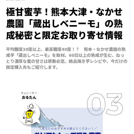
極甘蜜芋！熊本大津・なかせ
農園「蔵出しベニーモ」の熟
成秘密と限定お取り寄せ情報
平均糖度30度以上、最高糖度40度！？ 熊本・なかせ農園の熟
成芋「蔵出しベニーモ」を取材。60日以上の熟成が生む、ねっ
とり濃厚な蜜の甘さは感動必至。絶品焼き芋レシピや、今だけの
限定購入先もご紹介します。
おるたん