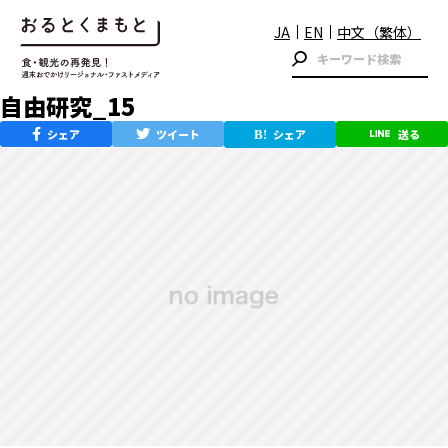
JA
EN
中文（繁体）
自由研究_15
シェア
ツイート
シェア
送る