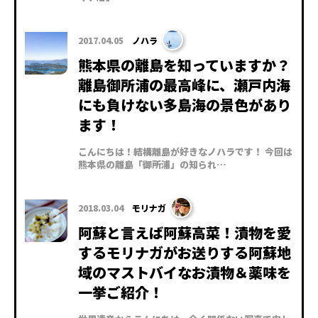
2017.04.05
ノハラ
熊本県の離島を知っていますか？
離島御所浦の最高峰に、瀬戸内海
にも負けない多島海の景色があり
ます！
こんにちは！結構離島が好きなノハラです！ 今回は
熊本県の離島「御所浦」の知られ…
2018.03.04
モリナガ
阿蘇と言えば阿蘇高菜！漬物を愛
するモリナガがお送りする阿蘇地
域のマストバイなお漬物＆薬味を
一挙ご紹介！