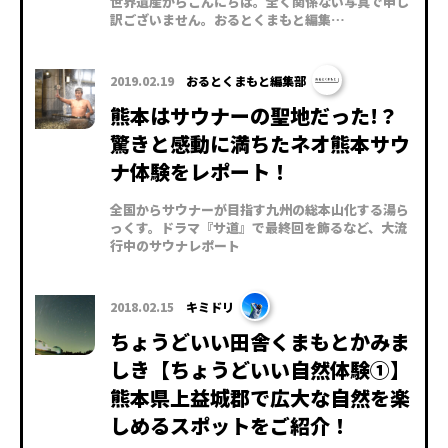
世界遺産からこんにちは。全く関係ない写真で申し
訳ございません。おるとくまもと編集…
2019.02.19
おるとくまもと編集部
熊本はサウナーの聖地だった!？
驚きと感動に満ちたネオ熊本サウ
ナ体験をレポート！
全国からサウナーが目指す九州の総本山化する湯ら
っくす。ドラマ『サ道』で最終回を飾るなど、大流
行中のサウナレポート
2018.02.15
キミドリ
ちょうどいい田舎くまもとかみま
しき【ちょうどいい自然体験①】
熊本県上益城郡で広大な自然を楽
しめるスポットをご紹介！