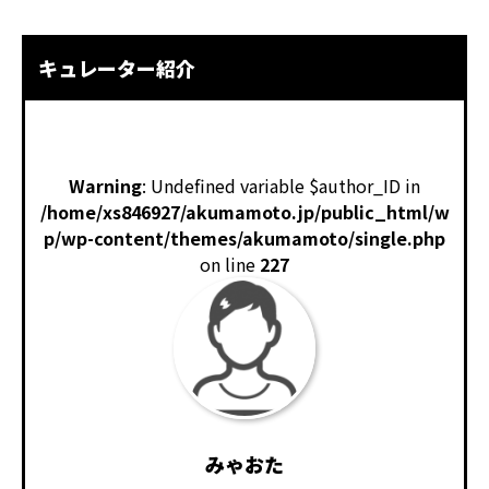
キュレーター紹介
Warning
: Undefined variable $author_ID in
/home/xs846927/akumamoto.jp/public_html/w
p/wp-content/themes/akumamoto/single.php
on line
227
みゃおた