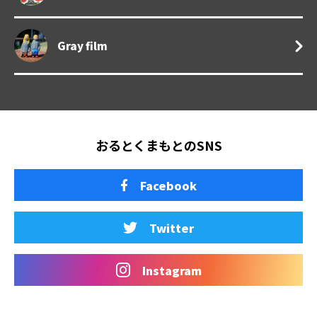
Gray film
おるとくまもとのSNS
Facebook
Twitter
Instagram