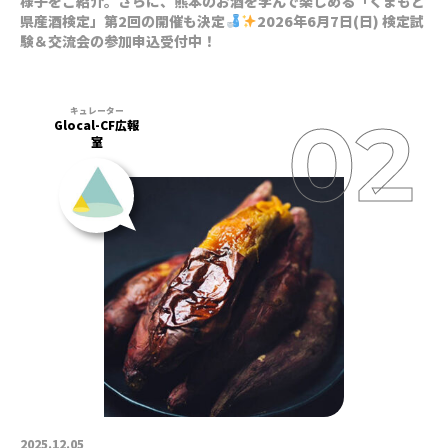
様子をご紹介。さらに、熊本のお酒を学んで楽しめる「くまもと
県産酒検定」第2回の開催も決定
2026年6月7日(日) 検定試
験＆交流会の参加申込受付中！
Glocal-CF広報
室
2025.12.05