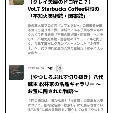
【グレイ夫婦のドコ行こ？】
Vol.7 Starbucks Coffee併設の
「不知火美術館・図書館」
あの超人気ブログ元『カフェタビ+』の創業者が綴
るカフェ巡り第５弾。宇城市にある子供も大人もわ
くわくできる施設「不知火美術館・図書館」へ。そ
して、不知火美術館・図書館のリニューアルと同じ
く、今年宇城市にグランドオープンした「金椛万
十」へ。売り切れ必至の人気の金椛万十は手に入っ
たのか...
2023.07.06
つぼ
【やつしろぷれす切り抜き】八代
城主 松井家の名品ギャラリー 〜
お宝に隠された物語〜
今回の話題は、旧八代城主「松井家」の貴重なお宝
について。国指定名勝「松浜軒」にて展示されてい
る“お宝”に伝わる物語をご紹介している『やつしろ