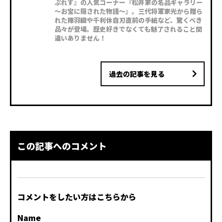
ぷれす』の人気コーナー『松井家の名品ギャラリー
〜お宝に隠された物語〜』。三代将軍家光から贈ら
れた陣羽織や千利休自刃直前の手紙など、驚くべき
品々が登場。歴史好きでなくても魅了されること間
違いありません！
過去の記事を見る
この記事へのコメント
コメントをしたい方はこちらから
Name