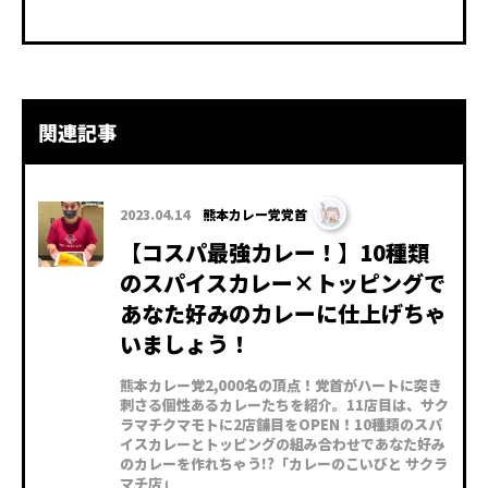
関連記事
2023.04.14
熊本カレー党党首
【コスパ最強カレー！】10種類
のスパイスカレー×トッピングで
あなた好みのカレーに仕上げちゃ
いましょう！
熊本カレー党2,000名の頂点！党首がハートに突き
刺さる個性あるカレーたちを紹介。11店目は、サク
ラマチクマモトに2店舗目をOPEN！10種類のスパ
イスカレーとトッピングの組み合わせであなた好み
のカレーを作れちゃう!?「カレーのこいびと サクラ
マチ店」