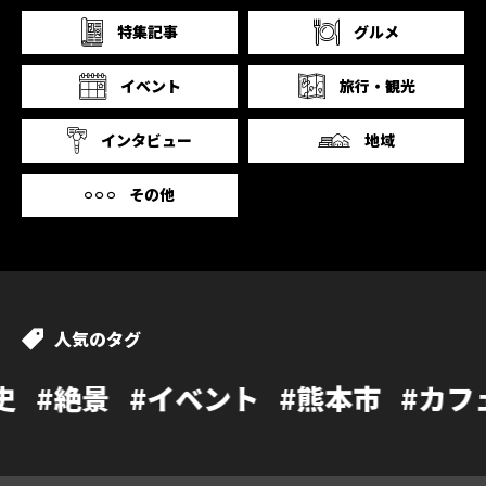
特集記事
グルメ
イベント
旅行・観光
インタビュー
地域
その他
人気のタグ
イベント
#熊本市
#カフェ
#温泉
#