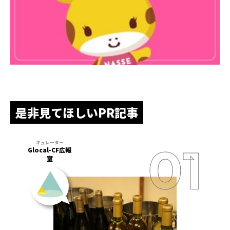
是非見てほしいPR記事
Glocal-CF広報
室