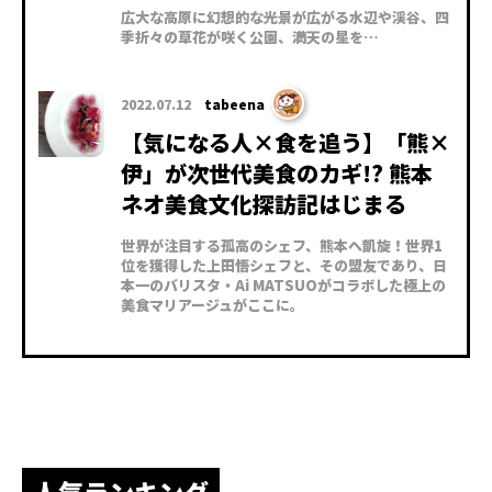
広大な高原に幻想的な光景が広がる水辺や渓谷、四
季折々の草花が咲く公園、満天の星を…
2022.07.12
tabeena
【気になる人×食を追う】「熊×
伊」が次世代美食のカギ!? 熊本
ネオ美食文化探訪記はじまる
世界が注目する孤高のシェフ、熊本へ凱旋！世界1
位を獲得した上田悟シェフと、その盟友であり、日
本一のバリスタ・Ai MATSUOがコラボした極上の
美食マリアージュがここに。