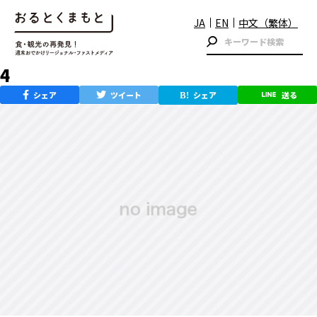
JA
EN
中文（繁体）
4
シェア
ツイート
シェア
送る