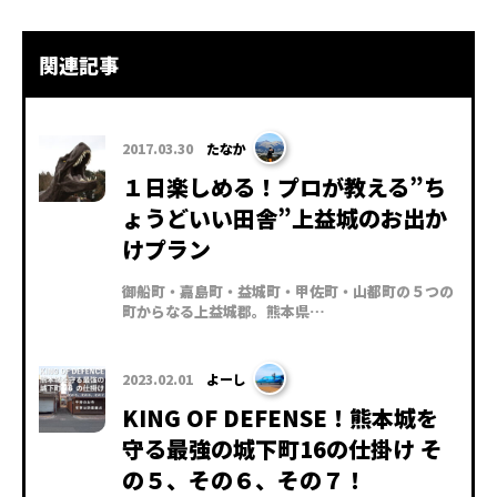
関連記事
2017.03.30
たなか
１日楽しめる！プロが教える”ち
ょうどいい田舎”上益城のお出か
けプラン
御船町・嘉島町・益城町・甲佐町・山都町の５つの
町からなる上益城郡。熊本県…
2023.02.01
よーし
KING OF DEFENSE！熊本城を
守る最強の城下町16の仕掛け そ
の５、その６、その７！