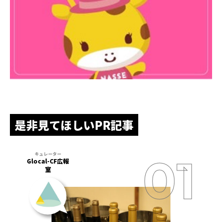
是非見てほしいPR記事
Glocal-CF広報
室