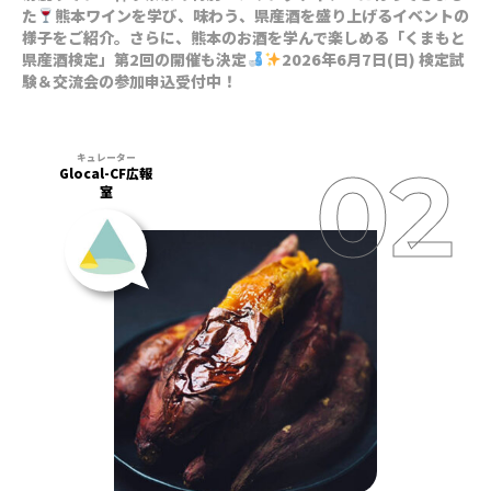
た
熊本ワインを学び、味わう、県産酒を盛り上げるイベントの
様子をご紹介。さらに、熊本のお酒を学んで楽しめる「くまもと
県産酒検定」第2回の開催も決定
2026年6月7日(日) 検定試
験＆交流会の参加申込受付中！
Glocal-CF広報
室