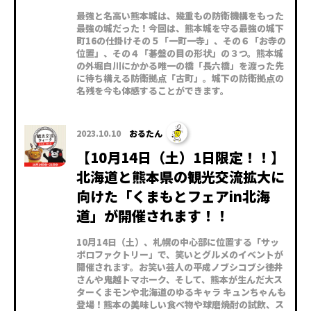
最強と名高い熊本城は、幾重もの防衛機構をもった
最強の城だった！今回は、熊本城を守る最強の城下
町16の仕掛けその５「一町一寺」、その６「お寺の
位置」、その４「碁盤の目の形状」の３つ。熊本城
の外堀白川にかかる唯一の橋「長六橋」を渡った先
に待ち構える防衛拠点「古町」。城下の防衛拠点の
名残を今も体感することができます。
2023.10.10
おるたん
【10月14日（土）1日限定！！】
北海道と熊本県の観光交流拡大に
向けた「くまもとフェアin北海
道」が開催されます！！
10月14日（土）、札幌の中心部に位置する「サッ
ポロファクトリー」で、笑いとグルメのイベントが
開催されます。お笑い芸人の平成ノブシコブシ徳井
さんや鬼越トマホーク、そして、熊本が生んだ大ス
ターくまモンや北海道のゆるキャラ キュンちゃんも
登場！熊本の美味しい食べ物や球磨焼酎の試飲、ス