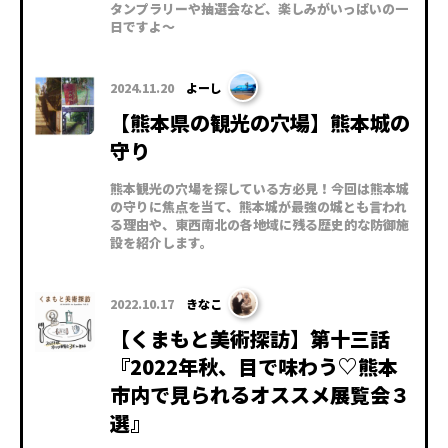
タンプラリーや抽選会など、楽しみがいっぱいの一
日ですよ～
2024.11.20
よーし
【熊本県の観光の穴場】熊本城の
守り
熊本観光の穴場を探している方必見！今回は熊本城
の守りに焦点を当て、熊本城が最強の城とも言われ
る理由や、東西南北の各地域に残る歴史的な防御施
設を紹介します。
2022.10.17
きなこ
【くまもと美術探訪】第十三話
『2022年秋、目で味わう♡熊本
市内で見られるオススメ展覧会３
選』