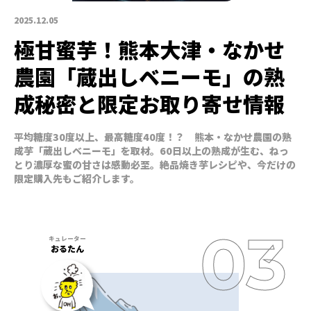
2025.12.05
極甘蜜芋！熊本大津・なかせ
農園「蔵出しベニーモ」の熟
成秘密と限定お取り寄せ情報
平均糖度30度以上、最高糖度40度！？ 熊本・なかせ農園の熟
成芋「蔵出しベニーモ」を取材。60日以上の熟成が生む、ねっ
とり濃厚な蜜の甘さは感動必至。絶品焼き芋レシピや、今だけの
限定購入先もご紹介します。
おるたん