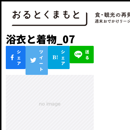
浴衣と着物_07
シ
ツ
シ
送
ェ
イ
ェ
る
ア
ー
ア
ト