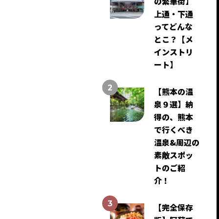
の繁華街】
上通・下通
ってどんな
とこ？【メ
インストリ
ート】
【熊本の温
泉９選】納
得の、熊本
で行くべき
温泉&周辺の
素敵スポッ
トのご紹
介！
【完全保存