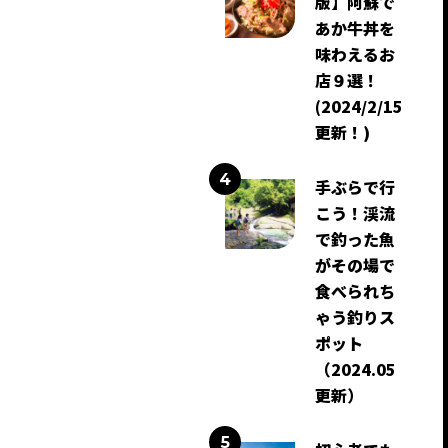
版】阿蘇で
あか牛丼を
味わえるお
店９選！
(2024/2/15
更新！)
手ぶらで行
こう！渓流
で釣った魚
がその場で
食べられち
ゃう釣りス
ポット
（2024.05
更新）