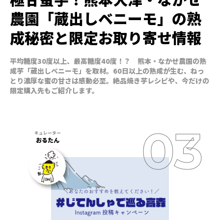
農園「蔵出しベニーモ」の熟
成秘密と限定お取り寄せ情報
平均糖度30度以上、最高糖度40度！？ 熊本・なかせ農園の熟
成芋「蔵出しベニーモ」を取材。60日以上の熟成が生む、ねっ
とり濃厚な蜜の甘さは感動必至。絶品焼き芋レシピや、今だけの
限定購入先もご紹介します。
おるたん