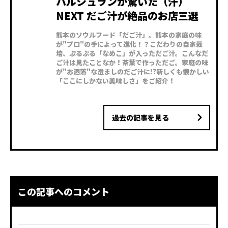
ハルシュランが驚いた（汗）
NEXT だご汁が絶品のお店三選
熊本のソウルフード「だご汁」。熊本の家庭の味
が"プロ"の手によって進化！？こだわりの自家栽
培、ぷるぷる「なめこ」が入っただご汁。こんなだ
ご汁は見たことなか！茶葉で作っただご。家庭の味
が"お洒落"な澄ましのだご汁に!?新しくも懐かしい
「ここにしかない美味しさ」をご紹介！
過去の記事を見る
この記事へのコメント