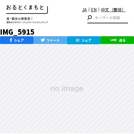
JA
EN
中文（繁体）
IMG_5915
シェア
ツイート
シェア
送る