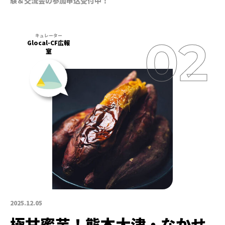
験＆交流会の参加申込受付中！
Glocal-CF広報
室
2025.12.05
極甘蜜芋！熊本大津・なかせ