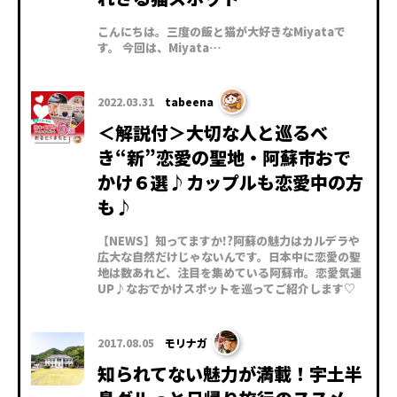
こんにちは。三度の飯と猫が大好きなMiyataで
す。 今回は、Miyata…
2022.03.31
tabeena
＜解説付＞大切な人と巡るべ
き“新”恋愛の聖地・阿蘇市おで
かけ６選♪カップルも恋愛中の方
も♪
【NEWS】知ってますか!?阿蘇の魅力はカルデラや
広大な自然だけじゃないんです。日本中に恋愛の聖
地は数あれど、注目を集めている阿蘇市。恋愛気運
UP♪なおでかけスポットを巡ってご紹介します♡
2017.08.05
モリナガ
知られてない魅力が満載！宇土半