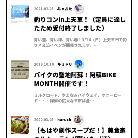
2021.02.25
みゃおた
釣りコンin上天草！（定員に達し
たため受付終了しました）
青い空、青い海、青い春！3/14（日）上天草市で釣
り×交流イベンが開催されます。…
2019.10.14
キミドリ
バイクの聖地阿蘇！阿蘇BIKE
MONTH開催です！
ミルクロード、やまなみハイウェイ、ケニーロー
ド・・・阿蘇の広大な草原は全…
2022.03.03
haruch
【もはや創作スープだ！】美食家