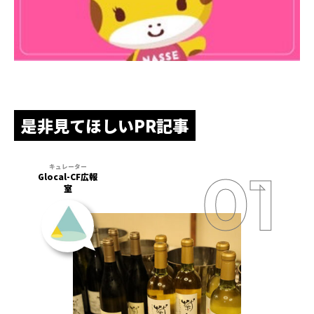
是非見てほしいPR記事
Glocal-CF広報
室