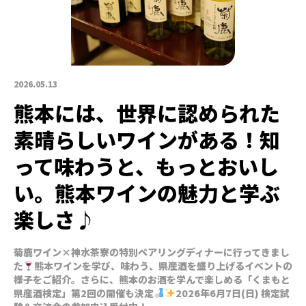
2026.05.13
熊本には、世界に認められた
素晴らしいワインがある！知
って味わうと、もっとおいし
い。熊本ワインの魅力と学ぶ
楽しさ♪
菊鹿ワイン×神水茶寮の特別ペアリングディナーに行ってきまし
た
熊本ワインを学び、味わう、県産酒を盛り上げるイベントの
様子をご紹介。さらに、熊本のお酒を学んで楽しめる「くまもと
県産酒検定」第2回の開催も決定
2026年6月7日(日) 検定試