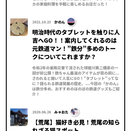
カの家庭料理を手軽に楽しめるお店だった！
2021.10.23
かのん
明治時代のタブレットを触りに人
吉へGO！！案内してくれるのは
元鉄道マン！”鉄分”多めのトー
クについてこれますか？
令和2年の豪雨災害で流された球磨川第二橋梁の一
部が初公開！鉄ちゃん垂涎のアイテムが目の前に...
さわれると聞いて人吉にGO！”タブレット”ってな
に？語られる鉄道発展の歴史。....今回の「かのん」
は鉄分多め。おすすめのほのぼの鉄道グッズもご紹
介！
2020.06.26
みゃおた
【荒尾】猫好き必見！荒尾の知ら
れざる猫スポット