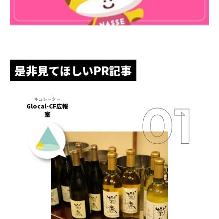
是非見てほしいPR記事
Glocal-CF広報
室