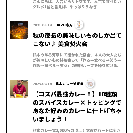
こんにちは。人吉からサトウです。人吉で食べたい
グルメ1位と言えば、やっぱりうなぎ…
2021.09.19
HARUさん
秋の夜長の美味しいものしか出て
こない♪ 美食焚火会
熊本のある河原にて開かれた夜会。４人の大人たち
が美味しいもの持ち寄って「作る→食べる→笑う→
作る→食べる→笑う」の無限ループを繰り広げる。
2023.04.14
熊本カレー党党首
【コスパ最強カレー！】10種類
のスパイスカレー×トッピングで
あなた好みのカレーに仕上げちゃ
いましょう！
熊本カレー党2,000名の頂点！党首がハートに突き