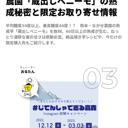
農園「蔵出しベニーモ」の熟
成秘密と限定お取り寄せ情報
平均糖度30度以上、最高糖度40度！？ 熊本・なかせ農園の熟
成芋「蔵出しベニーモ」を取材。60日以上の熟成が生む、ねっ
とり濃厚な蜜の甘さは感動必至。絶品焼き芋レシピや、今だけの
限定購入先もご紹介します。
おるたん