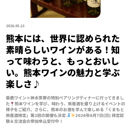
2026.05.13
熊本には、世界に認められた
素晴らしいワインがある！知
って味わうと、もっとおいし
い。熊本ワインの魅力と学ぶ
楽しさ♪
菊鹿ワイン×神水茶寮の特別ペアリングディナーに行ってきまし
た
熊本ワインを学び、味わう、県産酒を盛り上げるイベントの
様子をご紹介。さらに、熊本のお酒を学んで楽しめる「くまもと
県産酒検定」第2回の開催も決定
2026年6月7日(日) 検定試
験＆交流会の参加申込受付中！