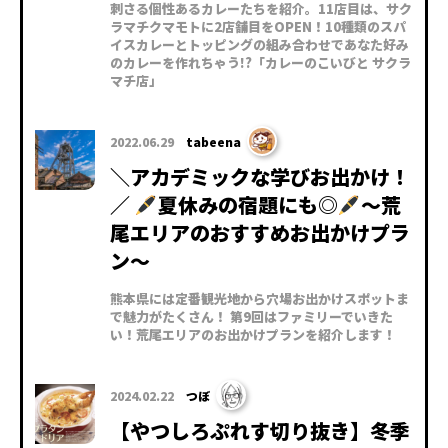
刺さる個性あるカレーたちを紹介。11店目は、サク
ラマチクマモトに2店舗目をOPEN！10種類のスパ
イスカレーとトッピングの組み合わせであなた好み
のカレーを作れちゃう!?「カレーのこいびと サクラ
マチ店」
2022.06.29
tabeena
＼アカデミックな学びお出かけ！
／
夏休みの宿題にも◎
～荒
尾エリアのおすすめお出かけプラ
ン～
熊本県には定番観光地から穴場お出かけスポットま
で魅力がたくさん！ 第9回はファミリーでいきた
い！荒尾エリアのお出かけプランを紹介します！
2024.02.22
つぼ
【やつしろぷれす切り抜き】冬季