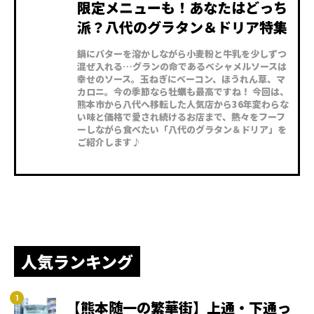
限定メニューも！あなたはどっち
派？八代のグラタン＆ドリア特集
鍋にバターを溶かしながら小麦粉と牛乳を少しずつ
混ぜ入れる…グランの命であるベシャメルソースは
幸せのソース。玉ねぎにベーコン、ほうれん草、マ
カロニ。今の季節なら牡蠣も最高ですね！ 今回は、
熊本市から八代へ移転した人気店から36年変わらな
い味と価格で愛され続けるお店まで、熱々をフーフ
ーしながら食べたい「八代のグラタン＆ドリア」を
ご紹介します♪
人気ランキング
【熊本随一の繁華街】上通・下通っ