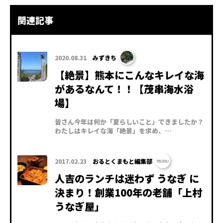
関連記事
2020.08.31
みずきち
【絶景】熊本にこんなキレイな海
があるなんて！！【茂串海水浴
場】
皆さん今年は何か「夏らしいこと」できましたか？
わたしはキレイな海「絶景」を求め、…
2017.02.23
おるとくまもと編集部
人吉のランチは迷わず うなぎ に
決まり！創業100年の老舗「上村
うなぎ屋」