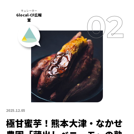
Glocal-CF広報
室
2025.12.05
極甘蜜芋！熊本大津・なかせ