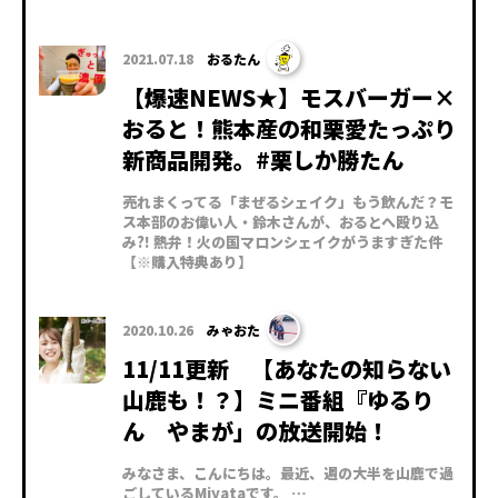
2021.07.18
おるたん
【爆速NEWS★】モスバーガー×
おると！熊本産の和栗愛たっぷり
新商品開発。#栗しか勝たん
売れまくってる「まぜるシェイク」もう飲んだ？モ
ス本部のお偉い人・鈴木さんが、おるとへ殴り込
み?! 熱弁！火の国マロンシェイクがうますぎた件
【※購入特典あり】
2020.10.26
みゃおた
11/11更新 【あなたの知らない
山鹿も！？】ミニ番組『ゆるり
ん やまが」の放送開始！
みなさま、こんにちは。最近、週の大半を山鹿で過
ごしているMiyataです。 …