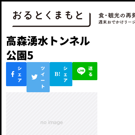
高森湧水トンネル
公園5
シ
ツ
シ
送
ェ
イ
ェ
る
ア
ー
ア
ト