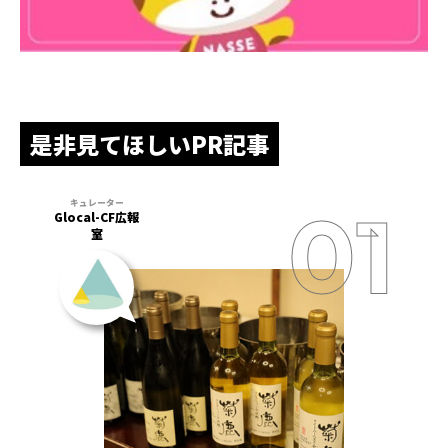
是非見てほしいPR記事
Glocal-CF広報
室