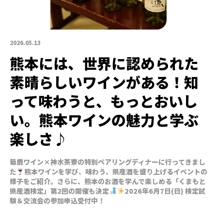
2026.05.13
熊本には、世界に認められた
素晴らしいワインがある！知
って味わうと、もっとおいし
い。熊本ワインの魅力と学ぶ
楽しさ♪
菊鹿ワイン×神水茶寮の特別ペアリングディナーに行ってきまし
た
熊本ワインを学び、味わう、県産酒を盛り上げるイベントの
様子をご紹介。さらに、熊本のお酒を学んで楽しめる「くまもと
県産酒検定」第2回の開催も決定
2026年6月7日(日) 検定試
験＆交流会の参加申込受付中！