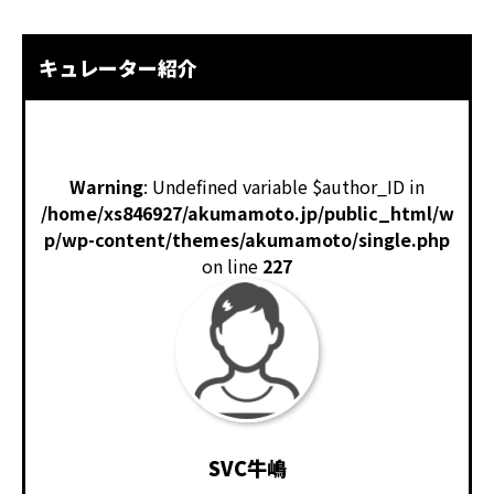
キュレーター紹介
Warning
: Undefined variable $author_ID in
/home/xs846927/akumamoto.jp/public_html/w
p/wp-content/themes/akumamoto/single.php
on line
227
SVC牛嶋