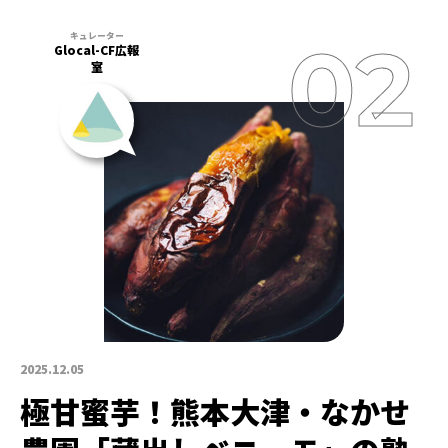
Glocal-CF広報
室
2025.12.05
極甘蜜芋！熊本大津・なかせ