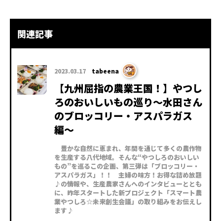
関連記事
2023.03.17
tabeena
【九州屈指の農業王国！】やつし
ろのおいしいもの巡り〜水田さん
のブロッコリー・アスパラガス
編〜
豊かな自然に恵まれ、年間を通じて多くの農作物
を生産する八代地域。そんな“やつしろのおいしい
もの”を巡るこの企画、第三弾は「ブロッコリー・
アスパラガス」！！ 主婦の味方！お得な詰め放題
♪の情報や、生産農家さんへのインタビューととも
に、昨年スタートした新プロジェクト「スマート農
業やつしろ☆未来創生会議」の取り組みをお伝えし
ます♪