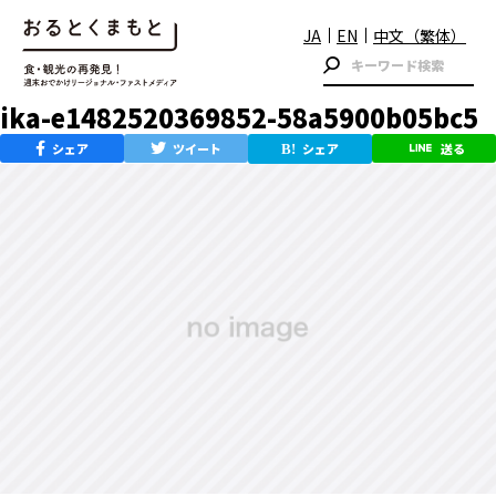
JA
EN
中文（繁体）
ika-e1482520369852-58a5900b05bc5
シェア
ツイート
シェア
送る