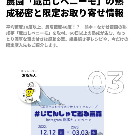
農園「蔵出しベニーモ」の熟
成秘密と限定お取り寄せ情報
平均糖度30度以上、最高糖度40度！？ 熊本・なかせ農園の熟
成芋「蔵出しベニーモ」を取材。60日以上の熟成が生む、ねっ
とり濃厚な蜜の甘さは感動必至。絶品焼き芋レシピや、今だけの
限定購入先もご紹介します。
おるたん