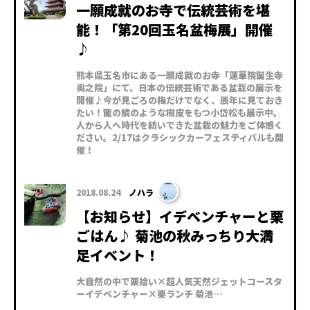
一願成就のお寺で伝統芸術を堪
能！「第20回玉名盆梅展」開催
♪
熊本県玉名市にある一願成就のお寺「蓮華院誕生寺
奥之院」にて、日本の伝統芸術である盆栽の展示を
開催♪今が見ごろの梅だけでなく、辰年に見ておき
たい！龍の鱗のような樹皮をもつ小岱松も展示中。
人から人へ時代を紡いできた盆栽の魅力をご体感く
ださい。2/17はクラシックカーフェスティバルも開
催！
2018.08.24
ノハラ
【お知らせ】イデベンチャーと栗
ごはん♪ 菊池の秋みっちり大満
足イベント！
大自然の中で栗拾い×超人気天然ジェットコースタ
ーイデベンチャー×栗ランチ 菊池…