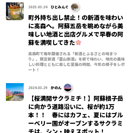
2025.03.24
ひとみんぐ
町外持ち出し禁止！の新酒を味わい
に高森へ。阿蘇五岳を眺めながら美
味しい地酒と出店グルメで早春の阿
蘇を満喫してきた
高森町で毎年開催される「新酒とふるさとの味まつ
り」。限定新酒「靈山新酒」を枡で味わい、地元の美味
しい料理とともに楽しむ至福の時間。今年の様子をレポ
ート！
2024.03.29
かのん
【桜満開サクラミチ！】阿蘇根子岳
に向かう道路沿いに、桜が約1万
本！！ 春にはカフェ、夏にはブル
ーベリー園がオープンするサクラミ
チは、シン・映えスポット！