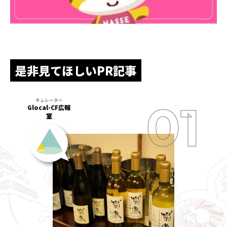
是非見てほしいPR記事
Glocal-CF広報
室