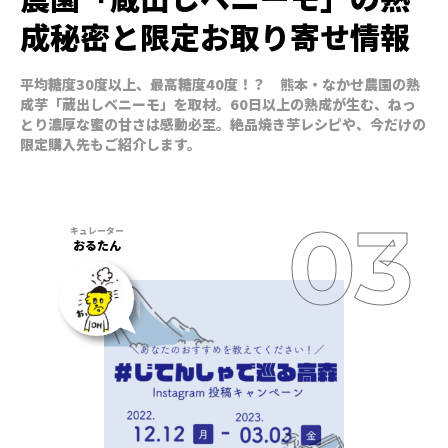
成秘密と限定お取り寄せ情報
平均糖度30度以上、最高糖度40度！？ 熊本・なかせ農園の熟
成芋「蔵出しベニーモ」を取材。60日以上の熟成が生む、ねっ
とり濃厚な蜜の甘さは感動必至。絶品焼き芋レシピや、今だけの
限定購入先もご紹介します。
おるたん