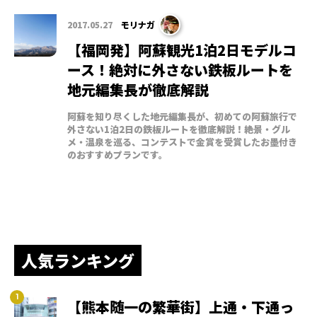
2017.05.27
モリナガ
【福岡発】阿蘇観光1泊2日モデルコ
ース！絶対に外さない鉄板ルートを
地元編集長が徹底解説
阿蘇を知り尽くした地元編集長が、初めての阿蘇旅行で
外さない1泊2日の鉄板ルートを徹底解説！絶景・グル
メ・温泉を巡る、コンテストで金賞を受賞したお墨付き
のおすすめプランです。
人気ランキング
【熊本随一の繁華街】上通・下通っ