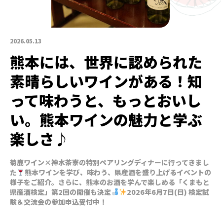
2026.05.13
熊本には、世界に認められた
素晴らしいワインがある！知
って味わうと、もっとおいし
い。熊本ワインの魅力と学ぶ
楽しさ♪
菊鹿ワイン×神水茶寮の特別ペアリングディナーに行ってきまし
た
熊本ワインを学び、味わう、県産酒を盛り上げるイベントの
様子をご紹介。さらに、熊本のお酒を学んで楽しめる「くまもと
県産酒検定」第2回の開催も決定
2026年6月7日(日) 検定試
験＆交流会の参加申込受付中！