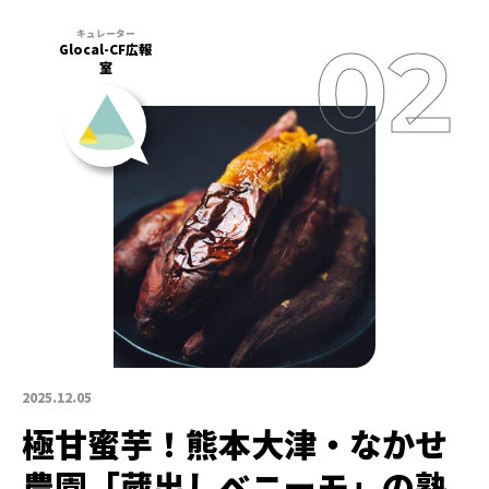
Glocal-CF広報
室
2025.12.05
極甘蜜芋！熊本大津・なかせ
農園「蔵出しベニーモ」の熟