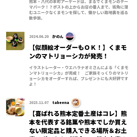
熊本・八代の本町アーケードは、まるでくまモンのテー
マパーク！？ポストの上からお店の番人まで、街角に潜
むユニークなくまモンを探して、懐かしい路地裏を巡る
散歩旅。
2024.06.20
かのん
【似顔絵オーダーもＯＫ！】くまモ
ンのマトリョーシカが発売！
イラストレーター・ウエハラナオミさんによる「くまモ
ンマトリョーシカ」が完成！ ご家族そっくりのマトリ
ョーシカをオーダーすれば、プレゼントにも大好評です
よ！
2023.11.07
tabeena
【喜ばれる熊本定番土産はコレ】熊
本を代表する銘菓や熊本でしか買え
ない限定品と購入できる場所＆お土