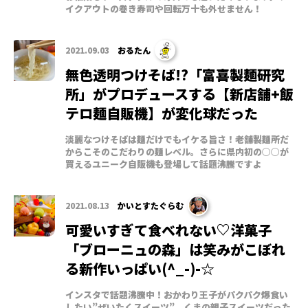
イクアウトの巻き寿司や回転万十も外せません！
2021.09.03
おるたん
無色透明つけそば!?「富喜製麺研究
所」がプロデュースする【新店舗+飯
テロ麺自販機】が変化球だった
淡麗なつけそばは麺だけでもイケる旨さ！老舗製麺所だ
からこそのこだわりの麺レベル。さらに県内初の○○が
買えるユニーク自販機も登場して話題沸騰ですよ
2021.08.13
かいとすたぐらむ
可愛いすぎて食べれない♡洋菓子
「ブローニュの森」は笑みがこぼれ
る新作いっぱい(^_-)-☆
インスタで話題沸騰中！おかわり王子がパクパク爆食い
したい”ぜいたくスイーツ”。くまの親子スイーツだった