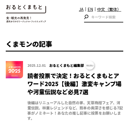
JA
EN
中文（繁体）
くまモンの記事
2025.12.01
おるとくまもと編集部
読者投票で決定！おるとくまもとア
ワード2025【後編】激変キャンプ場
や河童伝説など必見7選
後編はリニューアルした自然の家、天草晩柑フェア、河
童伝説、林業レジェンドなど、熊本の奥深さを感じる7記
事がノミネート！あなたの推し記事に投票をお願いしま
す。