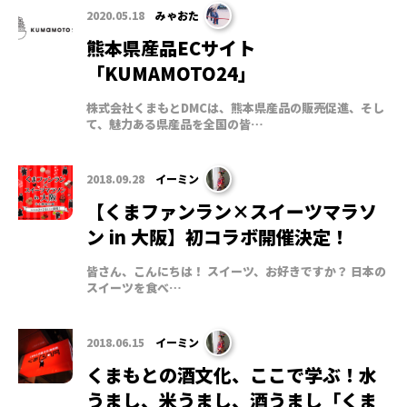
2020.05.18
みゃおた
熊本県産品ECサイト
「KUMAMOTO24」
株式会社くまもとDMCは、熊本県産品の販売促進、そし
て、魅力ある県産品を全国の皆…
2018.09.28
イーミン
【くまファンラン×スイーツマラソ
ン in 大阪】初コラボ開催決定！
皆さん、こんにちは！ スイーツ、お好きですか？ 日本の
スイーツを食べ…
2018.06.15
イーミン
くまもとの酒文化、ここで学ぶ！水
うまし、米うまし、酒うまし「くま