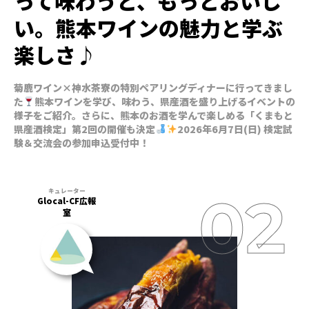
って味わうと、もっとおいし
い。熊本ワインの魅力と学ぶ
楽しさ♪
菊鹿ワイン×神水茶寮の特別ペアリングディナーに行ってきまし
た
熊本ワインを学び、味わう、県産酒を盛り上げるイベントの
様子をご紹介。さらに、熊本のお酒を学んで楽しめる「くまもと
県産酒検定」第2回の開催も決定
2026年6月7日(日) 検定試
験＆交流会の参加申込受付中！
Glocal-CF広報
室