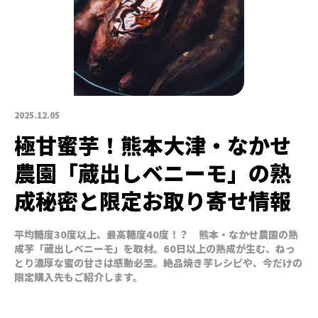
2025.12.05
極甘蜜芋！熊本大津・なかせ
農園「蔵出しベニーモ」の熟
成秘密と限定お取り寄せ情報
平均糖度30度以上、最高糖度40度！？ 熊本・なかせ農園の熟
成芋「蔵出しベニーモ」を取材。60日以上の熟成が生む、ねっ
とり濃厚な蜜の甘さは感動必至。絶品焼き芋レシピや、今だけの
限定購入先もご紹介します。