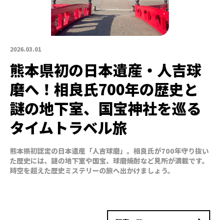
2026.03.01
熊本県初の日本遺産・人吉球
磨へ！相良氏700年の歴史と
謎の地下室、国宝神社を巡る
タイムトラベル旅
熊本県初認定の日本遺産「人吉球磨」。相良氏が700年守り抜い
た歴史には、謎の地下室や国宝、球磨焼酎など見所が満載です。
時空を超えた歴史ミステリーの旅へ出かけましょう。