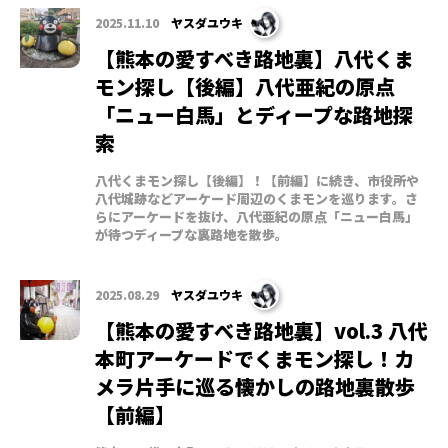
2025.11.10
ヤスダユウキ
【熊本の愛すべき路地裏】八代くま
モン探し【後編】八代亜紀の原点
「ニュー白馬」とディープな路地探
索
八代くまモン探し【後編】！【前編】に続き、市役所や
八代城跡などアーケード周辺のくまモンを巡ります。さ
らにアーケードを抜け、八代亜紀の原点「ニュー白馬」
が待つディープな裏路地を散歩。
2025.08.29
ヤスダユウキ
【熊本の愛すべき路地裏】vol.3 八代
本町アーケードでくまモン探し！カ
メラ片手に巡る懐かしの路地裏散歩
【前編】