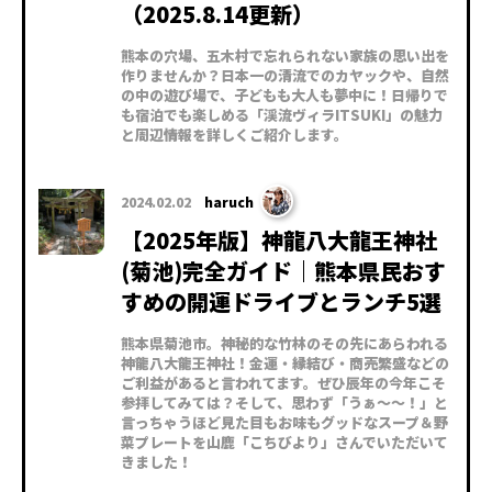
（2025.8.14更新）
熊本の穴場、五木村で忘れられない家族の思い出を
作りませんか？日本一の清流でのカヤックや、自然
の中の遊び場で、子どもも大人も夢中に！日帰りで
も宿泊でも楽しめる「渓流ヴィラITSUKI」の魅力
と周辺情報を詳しくご紹介します。
2024.02.02
haruch
【2025年版】神龍八大龍王神社
(菊池)完全ガイド｜熊本県民おす
すめの開運ドライブとランチ5選
熊本県菊池市。神秘的な竹林のその先にあらわれる
神龍八大龍王神社！金運・縁結び・商売繁盛などの
ご利益があると言われてます。ぜひ辰年の今年こそ
参拝してみては？そして、思わず「うぁ～～！」と
言っちゃうほど見た目もお味もグッドなスープ＆野
菜プレートを山鹿「こちびより」さんでいただいて
きました！