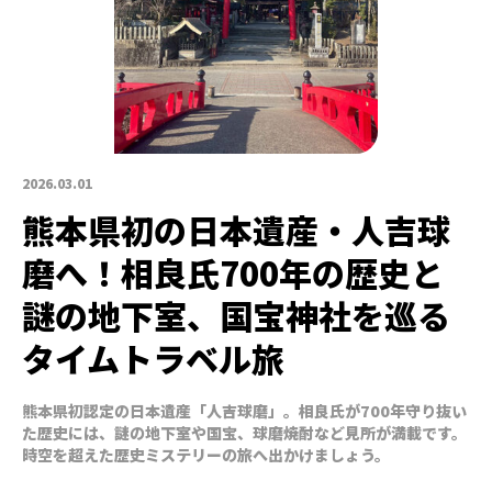
2026.03.01
熊本県初の日本遺産・人吉球
磨へ！相良氏700年の歴史と
謎の地下室、国宝神社を巡る
タイムトラベル旅
熊本県初認定の日本遺産「人吉球磨」。相良氏が700年守り抜い
た歴史には、謎の地下室や国宝、球磨焼酎など見所が満載です。
時空を超えた歴史ミステリーの旅へ出かけましょう。