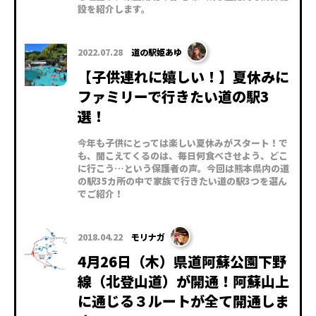
設を紹介します。
2022.07.28
道の駅姫あゆ
【子供連れに嬉しい！】夏休みに
ファミリーで行きたい道の駅3
選！
今年も子供にとっては楽しい夏休みがスタート！で
も、聞こえてくるのは、毎日何食べさせよう、どこ
に行こう…という保護者の声。今回は熊本県内の道
の駅35カ所の中で家族で行きたい道の駅3つを選ん
でご紹介！
2018.04.22
モリナガ
4月26日（木）県道阿蘇公園下野
線（北登山道）が開通！阿蘇山上
に通じる３ルートが全て開通しま