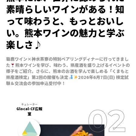
素晴らしいワインがある！知
って味わうと、もっとおいし
い。熊本ワインの魅力と学ぶ
楽しさ♪
菊鹿ワイン×神水茶寮の特別ペアリングディナーに行ってきまし
た
熊本ワインを学び、味わう、県産酒を盛り上げるイベントの
様子をご紹介。さらに、熊本のお酒を学んで楽しめる「くまもと
県産酒検定」第2回の開催も決定
2026年6月7日(日) 検定試
験＆交流会の参加申込受付中！
Glocal-CF広報
室