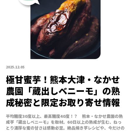
2025.12.05
極甘蜜芋！熊本大津・なかせ
農園「蔵出しベニーモ」の熟
成秘密と限定お取り寄せ情報
平均糖度30度以上、最高糖度40度！？ 熊本・なかせ農園の熟
成芋「蔵出しベニーモ」を取材。60日以上の熟成が生む、ねっ
とり濃厚な蜜の甘さは感動必至。絶品焼き芋レシピや、今だけの