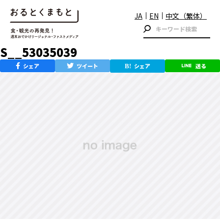
JA
EN
中文（繁体）
S__53035039
シェア
ツイート
シェア
送る