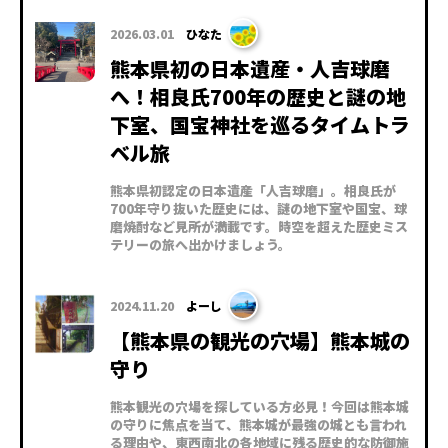
2026.03.01
ひなた
熊本県初の日本遺産・人吉球磨
へ！相良氏700年の歴史と謎の地
下室、国宝神社を巡るタイムトラ
ベル旅
熊本県初認定の日本遺産「人吉球磨」。相良氏が
700年守り抜いた歴史には、謎の地下室や国宝、球
磨焼酎など見所が満載です。時空を超えた歴史ミス
テリーの旅へ出かけましょう。
2024.11.20
よーし
【熊本県の観光の穴場】熊本城の
守り
熊本観光の穴場を探している方必見！今回は熊本城
の守りに焦点を当て、熊本城が最強の城とも言われ
る理由や、東西南北の各地域に残る歴史的な防御施