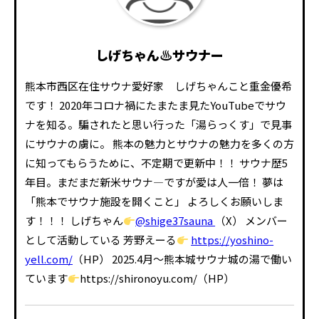
しげちゃん♨サウナー
熊本市西区在住サウナ愛好家 しげちゃんこと重金優希
です！ 2020年コロナ禍にたまたま見たYouTubeでサウ
ナを知る。騙されたと思い行った「湯らっくす」で見事
にサウナの虜に。 熊本の魅力とサウナの魅力を多くの方
に知ってもらうために、不定期で更新中！！ サウナ歴5
年目。まだまだ新米サウナ―ですが愛は人一倍！ 夢は
「熊本でサウナ施設を開くこと」 よろしくお願いしま
す！！！ しげちゃん
@shige37sauna
（X） メンバー
として活動している 芳野えーる
https://yoshino-
yell.com/
（HP） 2025.4月～熊本城サウナ城の湯で働い
ています
https://shironoyu.com/（HP）