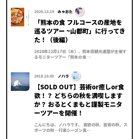
2020.12.19
みゃおた
「熊本の食 フルコースの産地を
巡るツアー ~山都町」に行ってき
た！（後編）
2020年12月17日（木）、熊本県観光連盟が主催す
るモニターツアー「熊本の食 …
2018.10.05
ノハラ
【SOLD OUT】芸術or癒しor食
欲！？ どちらの秋を満喫します
か？ おるとくまもと謹製モニタ
ーツアーを開催！
こんにちは、ノハラです。 食欲の秋、芸術の秋、ス
ポーツの秋…行楽シーズン真…