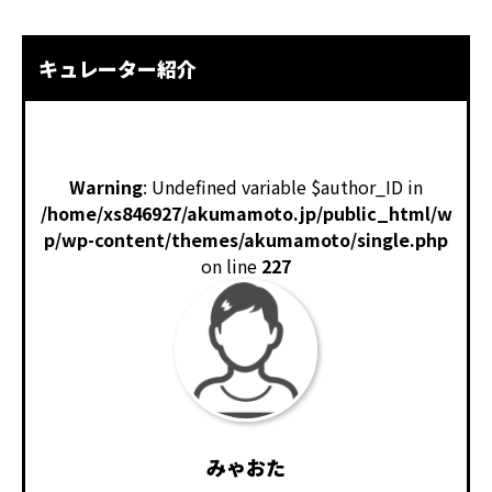
キュレーター紹介
Warning
: Undefined variable $author_ID in
/home/xs846927/akumamoto.jp/public_html/w
p/wp-content/themes/akumamoto/single.php
on line
227
みゃおた