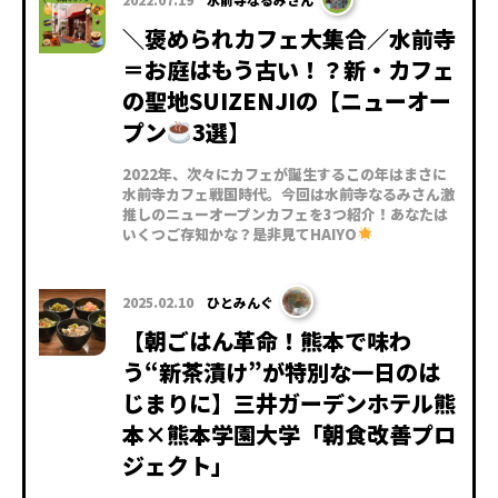
＼褒められカフェ大集合／水前寺
＝お庭はもう古い！？新・カフェ
の聖地SUIZENJIの【ニューオー
プン
3選】
2022年、次々にカフェが誕生するこの年はまさに
水前寺カフェ戦国時代。今回は水前寺なるみさん激
推しのニューオープンカフェを3つ紹介！あなたは
いくつご存知かな？是非見てHAIYO
2025.02.10
ひとみんぐ
【朝ごはん革命！熊本で味わ
う“新茶漬け”が特別な一日のは
じまりに】三井ガーデンホテル熊
本×熊本学園大学「朝食改善プロ
ジェクト」