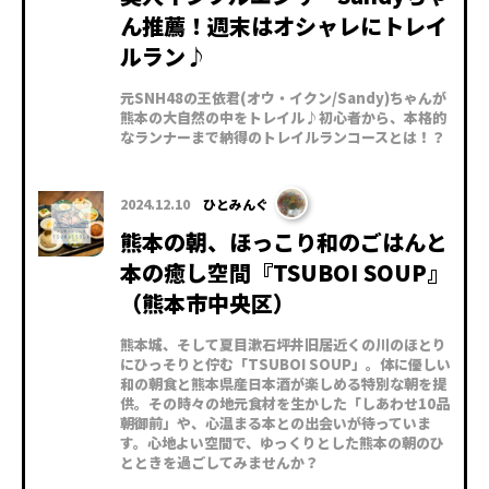
ん推薦！週末はオシャレにトレイ
ルラン♪
元SNH48の王依君(オウ・イクン/Sandy)ちゃんが
熊本の大自然の中をトレイル♪初心者から、本格的
なランナーまで納得のトレイルランコースとは！？
2024.12.10
ひとみんぐ
熊本の朝、ほっこり和のごはんと
本の癒し空間『TSUBOI SOUP』
（熊本市中央区）
熊本城、そして夏目漱石坪井旧居近くの川のほとり
にひっそりと佇む「TSUBOI SOUP」。体に優しい
和の朝食と熊本県産日本酒が楽しめる特別な朝を提
供。その時々の地元食材を生かした「しあわせ10品
朝御前」や、心温まる本との出会いが待っていま
す。心地よい空間で、ゆっくりとした熊本の朝のひ
とときを過ごしてみませんか？