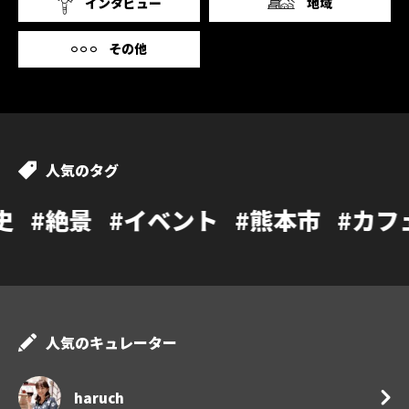
インタビュー
地域
その他
人気のタグ
イベント
#熊本市
#カフェ
#温泉
#
人気のキュレーター
haruch