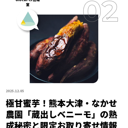
室
2025.12.05
極甘蜜芋！熊本大津・なかせ
農園「蔵出しベニーモ」の熟
成秘密と限定お取り寄せ情報