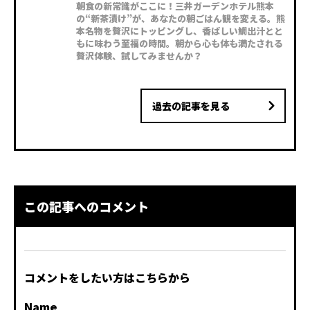
朝食の新常識がここに！三井ガーデンホテル熊本
の“新茶漬け”が、あなたの朝ごはん観を変える。熊
本名物を贅沢にトッピングし、香ばしい鯛出汁とと
もに味わう至福の時間。朝から心も体も満たされる
贅沢体験、試してみませんか？
過去の記事を見る
この記事へのコメント
コメントをしたい方はこちらから
Name