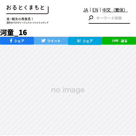
JA
EN
中文（繁体）
河童_16
シェア
ツイート
シェア
送る