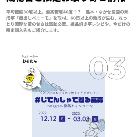
平均糖度30度以上、最高糖度40度！？ 熊本・なかせ農園の熟
成芋「蔵出しベニーモ」を取材。60日以上の熟成が生む、ねっ
とり濃厚な蜜の甘さは感動必至。絶品焼き芋レシピや、今だけの
限定購入先もご紹介します。
おるたん