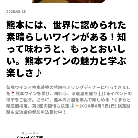
2026.05.13
熊本には、世界に認められた
素晴らしいワインがある！知
って味わうと、もっとおいし
い。熊本ワインの魅力と学ぶ
楽しさ♪
菊鹿ワイン×神水茶寮の特別ペアリングディナーに行ってきまし
た
熊本ワインを学び、味わう、県産酒を盛り上げるイベントの
様子をご紹介。さらに、熊本のお酒を学んで楽しめる「くまもと
県産酒検定」第2回の開催も決定
2026年6月7日(日) 検定試
験＆交流会の参加申込受付中！
Glocal-CF広報