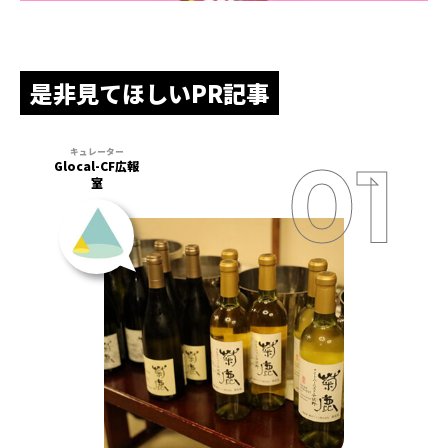
是非見てほしいPR記事
Glocal-CF広報
室