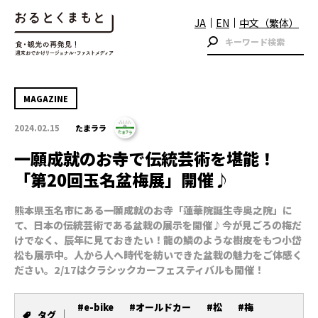
JA
EN
中文（繁体）
MAGAZINE
2024.02.15
たまララ
一願成就のお寺で伝統芸術を堪能！
「第20回玉名盆梅展」開催♪
熊本県玉名市にある一願成就のお寺「蓮華院誕生寺奥之院」に
て、日本の伝統芸術である盆栽の展示を開催♪今が見ごろの梅だ
けでなく、辰年に見ておきたい！龍の鱗のような樹皮をもつ小岱
松も展示中。人から人へ時代を紡いできた盆栽の魅力をご体感く
ださい。2/17はクラシックカーフェスティバルも開催！
#e-bike
#オールドカー
#松
#梅
タグ