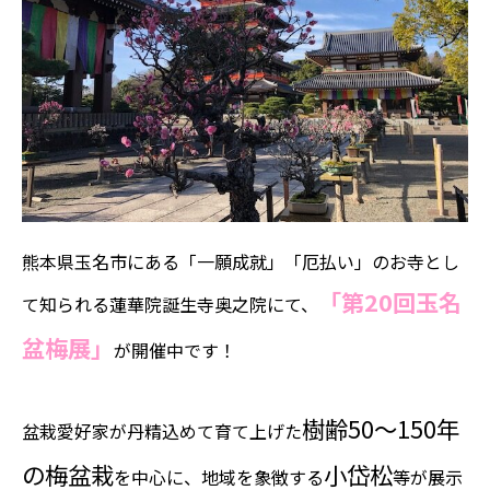
熊本県玉名市にある「一願成就」「厄払い」のお寺とし
「第20回玉名
て知られる蓮華院誕生寺奥之院にて、
盆梅展」
が開催中です！
樹齢50～150年
盆栽愛好家が丹精込めて育て上げた
の梅盆栽
小岱松
を中心に、地域を象徴する
等が展示