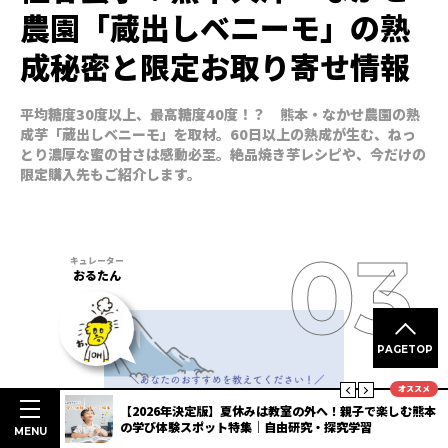
農園「蔵出しベニーモ」の熟
成秘密と限定お取り寄せ情報
平均糖度30度以上、最高糖度40度！？ 熊本・なかせ農園の熟
成芋「蔵出しベニーモ」を取材。60日以上の熟成が生む、ねっ
とり濃厚な蜜の甘さは感動必至。絶品焼き芋レシピや、今だけの
限定購入先もご紹介します。
おるたん
PAGETOP
オススメ
明度抜群
【2026年決定版】夏休みは教室の外へ！親子で楽しむ熊本
3選
の学び体験スポット特集｜自由研究・探究学習
MENU