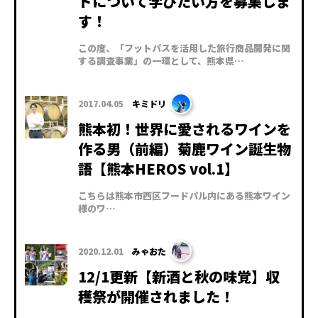
ドについて学びたい方を募集しま
す！
この度、「フットパスを活用した旅行商品開発に関
する調査事業」の一環として、熊本県…
2017.04.05
キミドリ
熊本初！世界に愛されるワインを
作る男（前編）菊鹿ワイン誕生物
語【熊本HEROS vol.1】
こちらは熊本市西区フードパル内にある熊本ワイン
様のワ…
2020.12.01
みゃおた
12/1更新【新酒と秋の味覚】収
穫祭が開催されました！