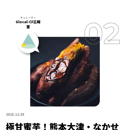
Glocal-CF広報
室
2025.12.05
極甘蜜芋！熊本大津・なかせ