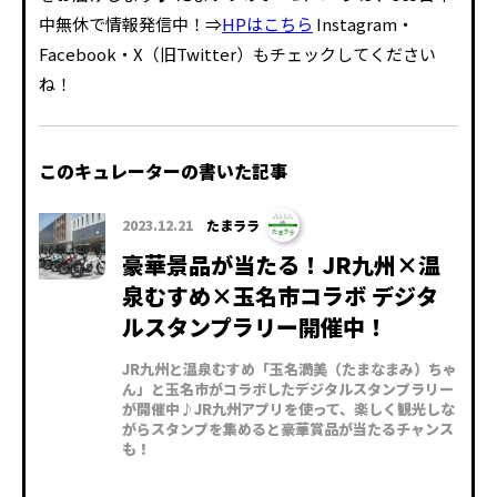
中無休で情報発信中！⇒
HPはこちら
Instagram・
Facebook・X（旧Twitter）もチェックしてください
ね！
このキュレーターの書いた記事
2023.12.21
たまララ
豪華景品が当たる！JR九州×温
泉むすめ×玉名市コラボ デジタ
ルスタンプラリー開催中！
JR九州と温泉むすめ「玉名満美（たまなまみ）ちゃ
ん」と玉名市がコラボしたデジタルスタンプラリー
が開催中♪JR九州アプリを使って、楽しく観光しな
がらスタンプを集めると豪華賞品が当たるチャンス
も！