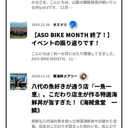
みなさま、こんにちは。山鹿の情報発信が続いてい
るMiyataです。 11月…
2019.11.06
キミドリ
【ASO BIKE MONTH 終了！】
イベントの振り返りです！
こんにちは！約一か月にわたり開催してきました、
ASO BIKE MONTH、11…
2024.12.16
東海林メアリー
八代の魚好きが通う店『一魚一
恵』。こだわり店主が作る特選海
鮮丼が旨すぎた！《海賊食堂 一
鱗》
新鮮な八代海の魚を使った特選海鮮丼や日替わり定
食。店主のこだわりが詰まった味わいを、舌と心で