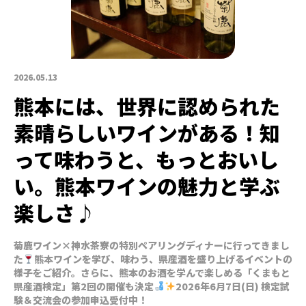
2026.05.13
熊本には、世界に認められた
素晴らしいワインがある！知
って味わうと、もっとおいし
い。熊本ワインの魅力と学ぶ
楽しさ♪
菊鹿ワイン×神水茶寮の特別ペアリングディナーに行ってきまし
た
熊本ワインを学び、味わう、県産酒を盛り上げるイベントの
様子をご紹介。さらに、熊本のお酒を学んで楽しめる「くまもと
県産酒検定」第2回の開催も決定
2026年6月7日(日) 検定試
験＆交流会の参加申込受付中！