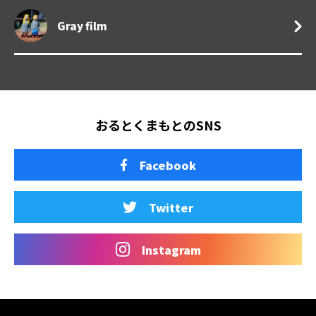
Gray film
おるとくまもとのSNS
Facebook
Twitter
Instagram