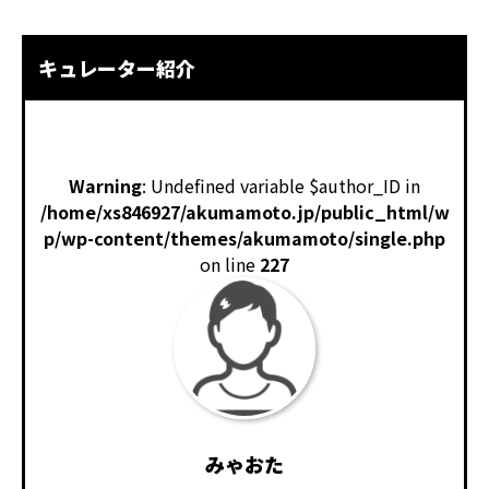
キュレーター紹介
Warning
: Undefined variable $author_ID in
/home/xs846927/akumamoto.jp/public_html/w
p/wp-content/themes/akumamoto/single.php
on line
227
みゃおた