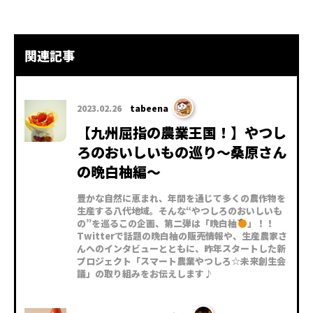
関連記事
2023.02.26
tabeena
【九州屈指の農業王国！】やつし
ろのおいしいもの巡り〜桑原さん
の晩白柚編〜
豊かな自然に恵まれ、年間を通じて多くの農作物を
生産する八代地域。そんな“やつしろのおいしいも
の”を巡るこの企画、第二弾は「晩白柚
」！！
Twitterで話題の晩白柚の販売情報や、生産農家さ
んへのインタビューとともに、昨年スタートした新
プロジェクト「スマート農業やつしろ☆未来創生会
議」の取り組みをお伝えします♪