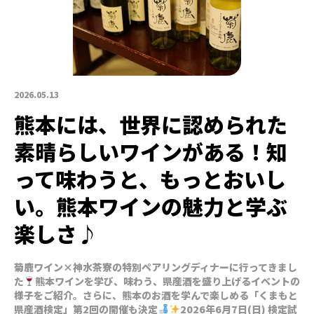
2026.05.13
熊本には、世界に認められた
素晴らしいワインがある！知
って味わうと、もっとおいし
い。熊本ワインの魅力と学ぶ
楽しさ♪
菊鹿ワイン×神水茶寮の特別ペアリングディナーに行ってきまし
た
熊本ワインを学び、味わう、県産酒を盛り上げるイベントの
様子をご紹介。さらに、熊本のお酒を学んで楽しめる「くまもと
県産酒検定」第2回の開催も決定
2026年6月7日(日) 検定試