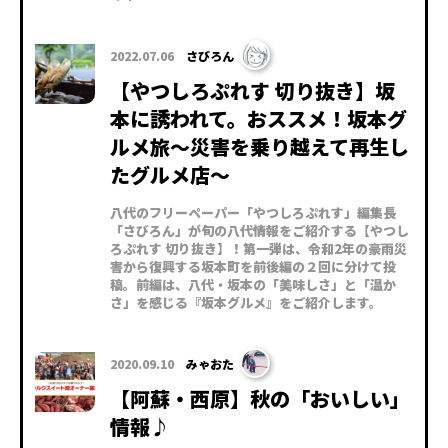
2022.07.06
さびろん
【やつしろぷれす 切り抜き】坂
本に誘われて。おススメ！坂本グ
ルメ旅～災害を乗り越えて再生し
たグルメ店～
八代のフリーペーパー「やつしろぷれす」編集長
「さびろん」が旬の八代情報をご紹介する【やつし
ろぷれす 切り抜き】！第一弾は、令和2年の豪雨災
害から復興する坂本町を前後編の２回に分けて投
稿。前編は、八代・坂本の「美味しさ」と「温か
さ」を感じる『坂本グルメ』をご紹介します。
2020.09.10
みゃおた
【阿蘇・西原】秋の「おいしい」
情報♪