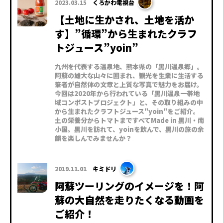
2023.03.15
くろかわ電視台
【土地に生かされ、土地を活か
す】”循環”から生まれたクラフ
トジュース”yoin”
九州を代表する温泉地、熊本県の「黒川温泉郷」。
阿蘇の雄大な山々に囲まれ、観光を生業に生活する
筆者が自然体の文章と上質な写真で魅力をお届け。
今回は2020年から行われている「黒川温泉一帯地
域コンポストプロジェクト」と、その取り組みの中
から生まれたクラフトジュース"yoin"をご紹介。
土の栄養分からトマトまですべてMade in 黒川・南
小国。黒川を訪れて、yoinを飲んで、黒川の旅の余
韻を楽しんでみませんか？
2019.11.01
キミドリ
阿蘇ツーリングのイメージを！阿
蘇の大自然を走りたくなる動画を
ご紹介！