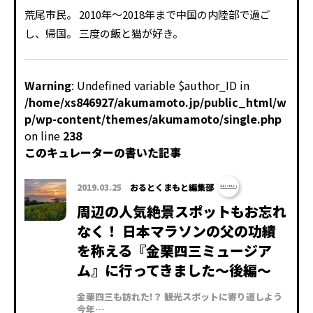
荒尾市民。 2010年～2018年まで中国の内陸部で過ご
し、帰国。 三度の飯と猫が好き。
Warning
: Undefined variable $author_ID in
/home/xs846927/akumamoto.jp/public_html/w
p/wp-content/themes/akumamoto/single.php
on line
238
このキュレーターの書いた記事
2019.03.25
おるとくまもと編集部
周辺の人気絶景スポットもお忘れ
なく！ 日本マラソンの父の功績
を称える『金栗四三ミュージア
ム』に行ってきました〜後編〜
金栗四三も訪れた!？ 観光スポットに寄り道しよう
今年…