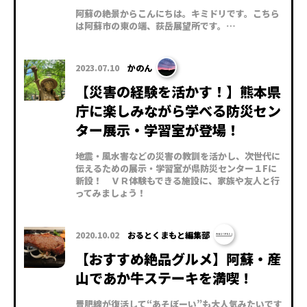
阿蘇の絶景からこんにちは。キミドリです。こちら
は阿蘇市の東の端、荻岳展望所です。…
2023.07.10
かのん
【災害の経験を活かす！】熊本県
庁に楽しみながら学べる防災セン
ター展示・学習室が登場！
地震・風水害などの災害の教訓を活かし、次世代に
伝えるための展示・学習室が県防災センター１Fに
新設！ ＶＲ体験もできる施設に、家族や友人と行
ってみましょう！
2020.10.02
おるとくまもと編集部
【おすすめ絶品グルメ】阿蘇・産
山であか牛ステーキを満喫 !
豊肥線が復活して“あそぼーい”も大人気みたいです