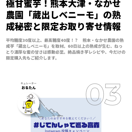
極甘蜜芋！熊本大津・なかせ
農園「蔵出しベニーモ」の熟
成秘密と限定お取り寄せ情報
平均糖度30度以上、最高糖度40度！？ 熊本・なかせ農園の熟
成芋「蔵出しベニーモ」を取材。60日以上の熟成が生む、ねっ
とり濃厚な蜜の甘さは感動必至。絶品焼き芋レシピや、今だけの
限定購入先もご紹介します。
おるたん