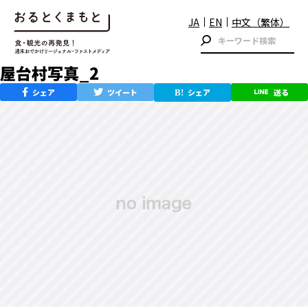
JA
EN
中文（繁体）
屋台村写真_2
シェア
ツイート
シェア
送る