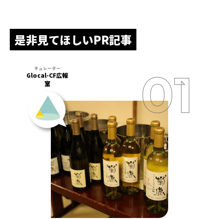
是非見てほしいPR記事
Glocal-CF広報
室