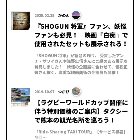
2025.02.25
かのん
『SHOGUN 将軍』ファン、妖怪
ファンも必見！ 映画『白痴』で
使用されたセットも展示される！
「SHOGUN 将軍」が話題の昨今、 受賞したアン
ナ・サワイさんや浅野忠信さんにご縁のある展示を
発見しました！ 妖怪の企画展に合わせて、恒松正
敏さん描く、貴重な映画美術の企画展も開催！
2019.10.07
つかぴ
【ラグビーワールドカップ開催に
伴う特別価格のご案内】タクシー
で熊本の観光名所を巡ろう！
「Ride-Sharing TAXI TOUR」 【サービス概要】
今回…