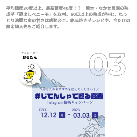
平均糖度30度以上、最高糖度40度！？ 熊本・なかせ農園の熟
成芋「蔵出しベニーモ」を取材。60日以上の熟成が生む、ねっ
とり濃厚な蜜の甘さは感動必至。絶品焼き芋レシピや、今だけの
限定購入先もご紹介します。
おるたん