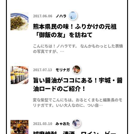
2017.06.06
ノハラ
熊本県民の味！ふりかけの元祖
「御飯の友」を訪ねて
こんにちは！ノハラです。 なんかもわっとした表情
の写真ですが、…
2017.07.13
モリナガ
旨い醤油がココにある！宇城・醤
油ロードのご紹介！
変な髪型でこんにちは。おるとくまもと編集長のモ
リナガです。いい大人なのに、つい自…
2021.03.10
みゃおた
球磨焼酎、清酒、ワイン、ビー