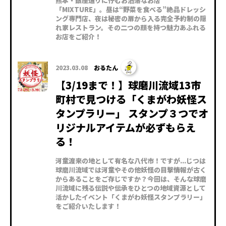
熊本・銀座通りに佇むお洒落なお店
「MIXTURE」。昼は“野菜を食べる”絶品ドレッシ
ング専門店、夜は秘密の扉から入る完全予約制の隠
れ家レストラン。その二つの顔を持つ魅力あふれる
お店をご紹介！
2023.03.08
おるたん
【3/19まで！】球磨川流域13市
町村で見つける「くまがわ妖怪ス
タンプラリー」 スタンプ３つでオ
リジナルアイテムが必ずもらえ
る！
河童渡来の地として有名な八代市！ですが...じつは
球磨川流域では河童やその他妖怪の目撃情報が古く
からあることをご存じですか？今回は、そんな球磨
川流域に残る伝説や伝承をひとつの地域資源として
活かしたイベント「くまがわ妖怪スタンプラリー」
をご紹介いたします！