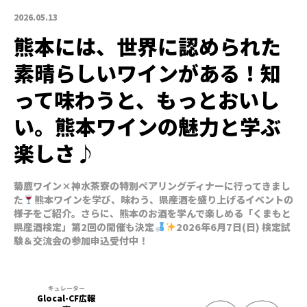
2026.05.13
熊本には、世界に認められた
素晴らしいワインがある！知
って味わうと、もっとおいし
い。熊本ワインの魅力と学ぶ
楽しさ♪
菊鹿ワイン×神水茶寮の特別ペアリングディナーに行ってきまし
た
熊本ワインを学び、味わう、県産酒を盛り上げるイベントの
様子をご紹介。さらに、熊本のお酒を学んで楽しめる「くまもと
県産酒検定」第2回の開催も決定
2026年6月7日(日) 検定試
験＆交流会の参加申込受付中！
Glocal-CF広報