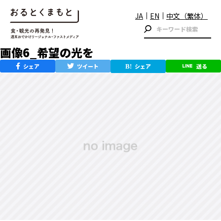
JA
EN
中文（繁体）
画像6_希望の光を
シェア
ツイート
シェア
送る