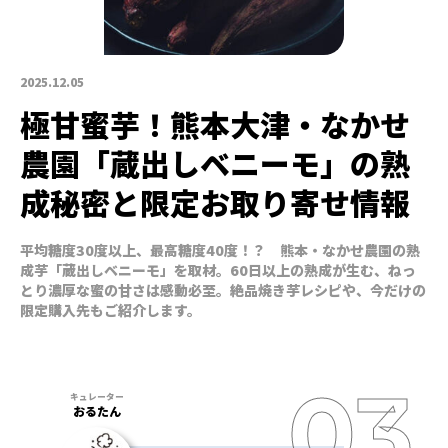
2025.12.05
極甘蜜芋！熊本大津・なかせ
農園「蔵出しベニーモ」の熟
成秘密と限定お取り寄せ情報
平均糖度30度以上、最高糖度40度！？ 熊本・なかせ農園の熟
成芋「蔵出しベニーモ」を取材。60日以上の熟成が生む、ねっ
とり濃厚な蜜の甘さは感動必至。絶品焼き芋レシピや、今だけの
限定購入先もご紹介します。
おるたん