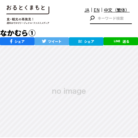
JA
EN
中文（繁体）
なかむら①
シェア
ツイート
シェア
送る