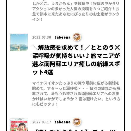
しかとこ、うまかもん」を投稿中！投稿の中からリ
アクションの多かった人気の投稿を３つご紹介！お
盆で熊本に来たあなたにぴったりのお土産がランク
イン！
2022.03.30
tabeena
＼解放感を求めて！／ととのう
深呼吸が気持ちいい♪旅マニアが
選ぶ南阿蘇エリア癒しの新緑スポ
ット4選
マイナスイオンたっぷりの滝や眼前に広がる新緑を
眺めて、すぅ～っと深呼吸・・・ 日々の疲れから解
放されて、身も心も癒される南阿蘇エリアへのお出
かけはいかがでしょうか？ 密は避けたい、という方
にもピッタリ！
2022.03.17
tabeena