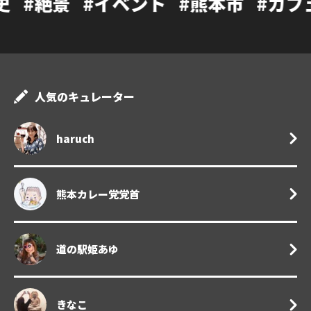
イベント
#熊本市
#カフェ
#温泉
#
人気のキュレーター
haruch
熊本カレー党党首
道の駅姫あゆ
きなこ