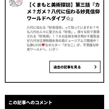
【くまもと美術探訪】第三話『カ
メ？ガメ？八代に伝わる妙見信仰
ワールドへダイブ☆』
八代に伝わる「妙見信仰」って知っていますか？今
も八代の人々に愛される「妙見」。様々な形で表現
される「妙見様」！？その全貌を解き明かす展覧会
が八代市立博物館未来の森ミュージアムで開催中！
仏像LOVE
なオルター「きなこ」が、不思議な妙
見ワールドへ、いざ☆
過去の記事を見る
この記事へのコメント