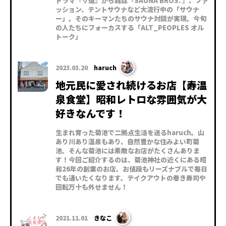
ドラマ『サ道』から雑誌『SAUNA BROS. 』、ファ
ッション、テントサウナなど大流行中の「サウナ
ー」。そのキーマンたちのサウナ対談が実現。今旬
の人たちにフォーカスする「ALT_PEOPLES オル
トーク」
2023.03.20
haruch
地元民に愛され続けるお店【寿温
泉食堂】昭和レトロな雰囲気が大
好きなんです！
生まれ育った菊池で二拠点生活を送るharuch。山
あり川あり温泉もあり、自然豊かな住みよい町菊
池。そんな菊池には素敵なお店がたくさんありま
す！今回ご紹介するのは、菊池神社の近くにある昭
和26年の創業のお店。お値段もリーズナブルで毎日
でも通いたくなります。テイクアウトの巻き寿司や
回転万十も外せません！
2021.11.01
きなこ