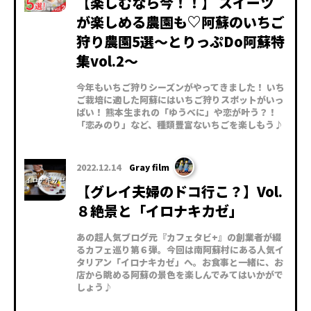
【楽しむなら今！！】 スイーツ
が楽しめる農園も♡阿蘇のいちご
狩り農園5選～とりっぷDo阿蘇特
集vol.2～
今年もいちご狩りシーズンがやってきました！ いち
ご栽培に適した阿蘇にはいちご狩りスポットがいっ
ぱい！ 熊本生まれの「ゆうべに」や恋が叶う？！
「恋みのり」など、種類豊富ないちごを楽しもう♪
2022.12.14
Gray film
【グレイ夫婦のドコ行こ？】Vol.
８絶景と「イロナキカゼ」
あの超人気ブログ元『カフェタビ+』の創業者が綴
るカフェ巡り第６弾。今回は南阿蘇村にある人気イ
タリアン「イロナキカゼ」へ。お食事と一緒に、お
店から眺める阿蘇の景色を楽しんでみてはいかがで
しょう♪