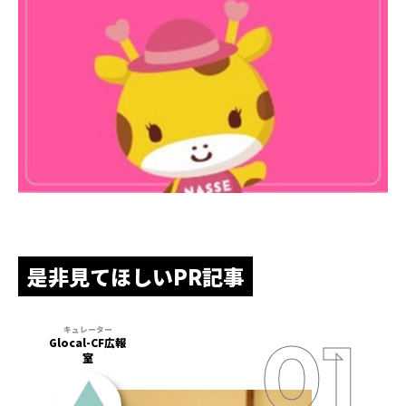
是非見てほしいPR記事
Glocal-CF広報
室