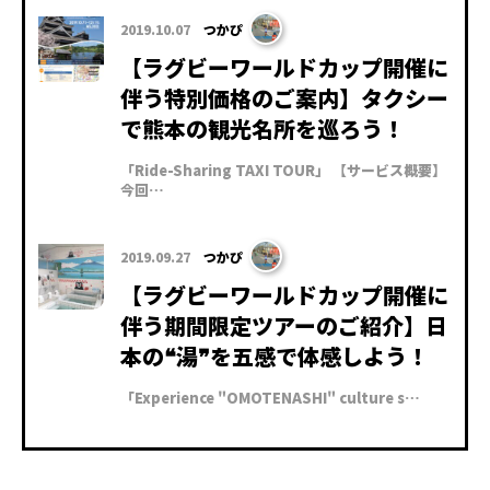
2019.10.07
つかぴ
【ラグビーワールドカップ開催に
伴う特別価格のご案内】タクシー
で熊本の観光名所を巡ろう！
「Ride-Sharing TAXI TOUR」 【サービス概要】
今回…
2019.09.27
つかぴ
【ラグビーワールドカップ開催に
伴う期間限定ツアーのご紹介】日
本の❝湯❞を五感で体感しよう！
「Experience "OMOTENASHI" culture s…