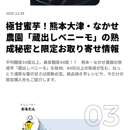
2025.12.05
極甘蜜芋！熊本大津・なかせ
農園「蔵出しベニーモ」の熟
成秘密と限定お取り寄せ情報
平均糖度30度以上、最高糖度40度！？ 熊本・なかせ農園の熟
成芋「蔵出しベニーモ」を取材。60日以上の熟成が生む、ねっ
とり濃厚な蜜の甘さは感動必至。絶品焼き芋レシピや、今だけの
限定購入先もご紹介します。
おるたん