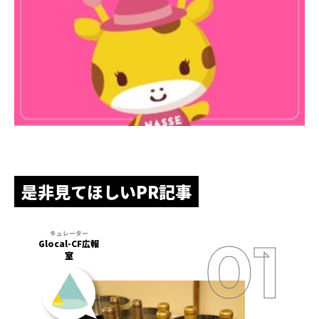
是非見てほしいPR記事
Glocal-CF広報
室