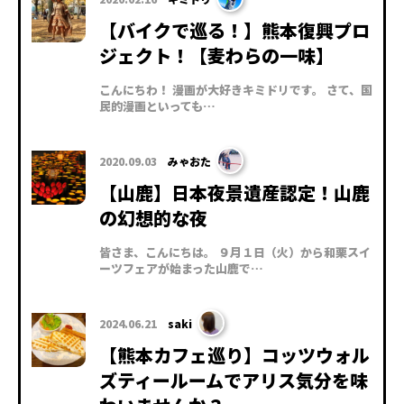
【バイクで巡る！】熊本復興プロ
ジェクト！【麦わらの一味】
こんにちわ！ 漫画が大好きキミドリです。 さて、国
民的漫画といっても…
2020.09.03
みゃおた
【山鹿】日本夜景遺産認定！山鹿
の幻想的な夜
皆さま、こんにちは。 ９月１日（火）から和栗スイ
ーツフェアが始まった山鹿で…
2024.06.21
saki
【熊本カフェ巡り】コッツウォル
ズティールームでアリス気分を味