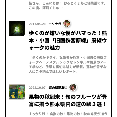
皆さん、こんにちは！ おるとくまもと編集部です。
この度、阿蘇くじゅ…
2017.05.28
モリナガ
歩くのが嫌いな僕がハマった！熊
本・小国「旧国鉄宮原線」廃線ウ
ォークの魅力
「歩くのがキライ」な筆者が熊本・小国町の廃線ウ
ォークへ！ノスタルジックなトンネルや絶景のアー
チ橋など、予想を裏切る魅力が満載。運動が苦手な
人にこそ読んでほしいレポート。
2022.10.07
道の駅姫あゆ
果物の秋到来！旬のフルーツが豊
富に揃う熊本県内の道の駅３選！
すっかり秋！ 食欲の秋！果物の秋！秋の味覚が揃う