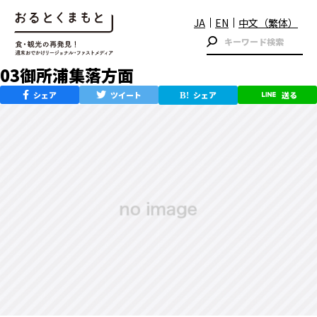
JA
EN
中文（繁体）
03御所浦集落方面
シェア
ツイート
シェア
送る