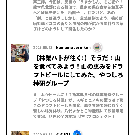
第三譚。今回は、肥後の「うまかもん」をご紹介！
熊本県北部にある菊池で、農家の保存食からお菓子
へと発展を遂げた「柚餅子」。餅だけど、あの
「餅」とは違う...しかし、食感は餅のよう。噛めば
噛むほどユズの香りと味噌の味が広がる素朴なお菓
子はどのようにして誕生したのか？
2025.05.23
kumamotorinken
【林業ハトが往く!】そうだ！山
を食べてみよう！山の恵みをドラ
フトビールにしてみた。やつしろ
林研グループ
え！木がビールに！？熊本県八代の林業研究グルー
プ「やつしろ林研」が、スギとヒノキの葉っぱで驚
きのドラフトビールを開発。森を五感で感じる全く
新しい味覚体験。八代よかとこ物産館にて数量限定
で登場、話題必至の地域活性化プロジェクト！
2020.02.16
キミドリ