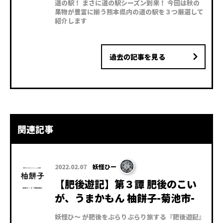
道の駅！ まさに道の駅シーズン到来！ 今回は秋の
果物が豊富に揃う熊本県内の道の駅を３つ厳選して
紹介します
過去の記事を見る
関連記事
2022.02.07
妖怪ひー
【肥後遊記】第３譚 肥後のこい
が、うまかもん 柚餅子-菊池市-
妖怪ひ～ が肥後をぶらりぶらり旅する『肥後遊記』