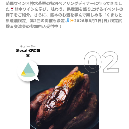
菊鹿ワイン×神水茶寮の特別ペアリングディナーに行ってきまし
た
熊本ワインを学び、味わう、県産酒を盛り上げるイベントの
様子をご紹介。さらに、熊本のお酒を学んで楽しめる「くまもと
県産酒検定」第2回の開催も決定
2026年6月7日(日) 検定試
験＆交流会の参加申込受付中！
Glocal-CF広報
室