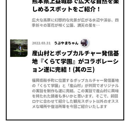
熊本県上益城郡で広大な自然を楽
しめるスポットをご紹介！
広大な高原に幻想的な光景が広がる水辺や渓谷、四
季折々の草花が咲く公園、満天の星を…
2022.03.31
うぶやまちゃん
産山村とポップカルチャー発信基
地『くらて学園』がコラボレーシ
ョン遂に完結！(其の三)
福岡県鞍手町に位置するポップカルチャー発信基地
の「くらて学園」と「産山村」が共同でオリジナル
の寓話を制作も遂に完結。この寓話で産山村に興味
を持たれた読者も多いかと思います。そこで、前回
ロケに合わせて紹介した観光スポット以外のオスス
メな場所や宿泊所等を今回ご紹介いたします