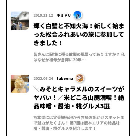
2019.11.12
キミドリ
輝く白壁と不知火海！新しく始ま
った松合ふれあいの旅に参加して
きました！
皆さんは記憶に残る故郷の風景ってありますか？ 私
はなぜか祖母が倉庫に20年…
2022.06.24
tabeena
＼みそとキャラメルのスイーツが
ヤバい！／米どころ山鹿満喫！絶
品味噌・醤油・糀グルメ3選
熊本県には定番観光地から穴場お出かけスポットま
で魅力がたくさん！ 第7回は鹿本エリアの絶品味
噌・醤油・糀グルメを紹介します！