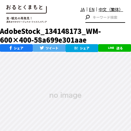
JA
EN
中文（繁体）
AdobeStock_134148173_WM-
600×400-58a699e301aae
シェア
ツイート
シェア
送る