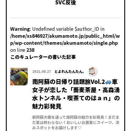
SVC反後
Warning
: Undefined variable $author_ID in
/home/xs846927/akumamoto.jp/public_html/w
p/wp-content/themes/akumamoto/single.php
on line
238
このキュレーターの書いた記事
2021.08.27
とよれんたんたん。
南阿蘇の日帰り話題旅Vol.2
車
女子が恋した「蕎麦茶屋・高森湧
水トンネル・喫茶てのはａｎ」の
魅力彩発見
新阿蘇大橋を通って南阿蘇の魅力を彩発見！まだま
だ夏は終わらない！おいしいお蕎麦にスイーツ、涼
みスポットをお届けします♡