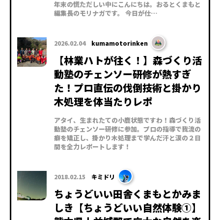
年末の慌ただしい中にこんにちは。おるとくまもと
編集長のモリナガです。 今日が仕…
2026.02.04
kumamotorinken
【林業ハトが往く！】森づくり活
動塾のチェンソー研修が熱すぎ
た！プロ直伝の伐倒技術と掛かり
木処理を体当たりレポ
アタイ、生まれたての小鹿状態ですわ！森づくり活
動塾のチェンソー研修に参加。プロの指導で我流の
癖を矯正し、掛かり木処理まで学んだ汗と涙の２日
間を全力レポートします！
2018.02.15
キミドリ
ちょうどいい田舎くまもとかみま
しき【ちょうどいい自然体験①】