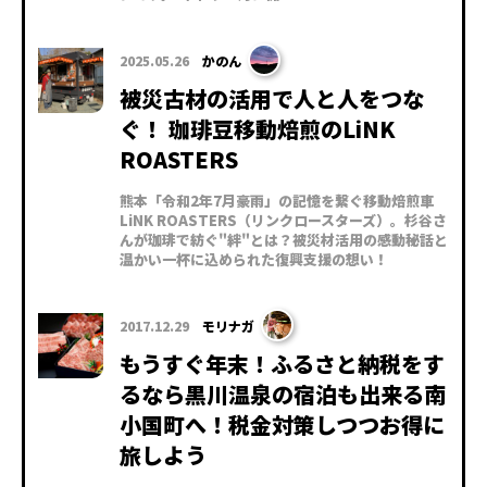
2025.05.26
かのん
被災古材の活用で人と人をつな
ぐ！ 珈琲豆移動焙煎のLiNK
ROASTERS
熊本「令和2年7月豪雨」の記憶を繋ぐ移動焙煎車
LiNK ROASTERS（リンクロースターズ）。杉谷さ
んが珈琲で紡ぐ"絆"とは？被災材活用の感動秘話と
温かい一杯に込められた復興支援の想い！
2017.12.29
モリナガ
もうすぐ年末！ふるさと納税をす
るなら黒川温泉の宿泊も出来る南
小国町へ！税金対策しつつお得に
旅しよう