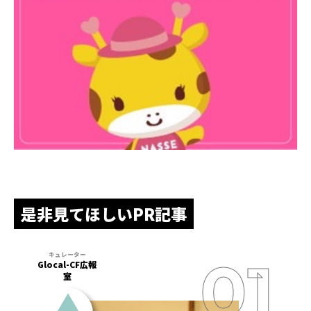
是非見てほしいPR記事
Glocal-CF広報
室