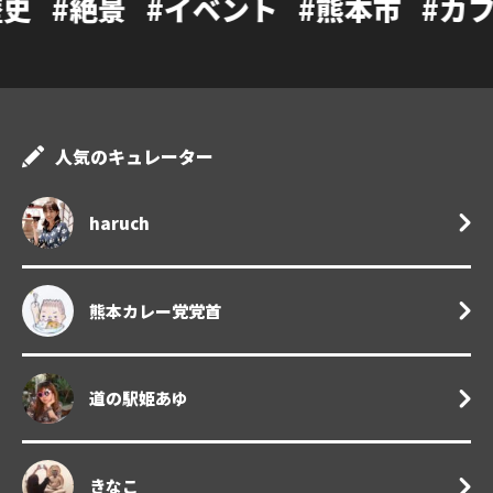
#イベント
#熊本市
#カフェ
#温泉
人気のキュレーター
haruch
熊本カレー党党首
道の駅姫あゆ
きなこ