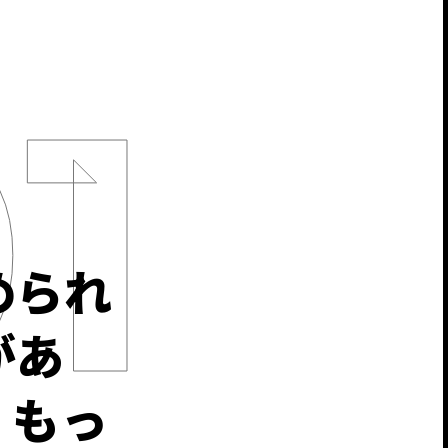
められ
があ
、もっ