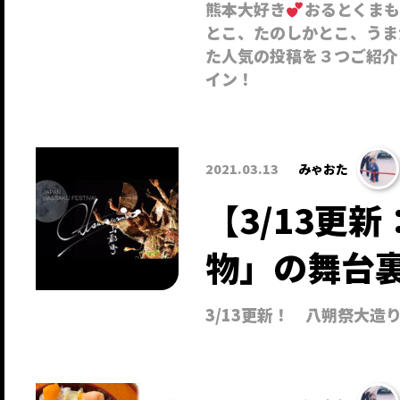
熊本大好き
おるとくまもと
とこ、たのしかとこ、うま
た人気の投稿を３つご紹介
イン！
2021.03.13
みゃおた
【3/13更
物」の舞台
3/13更新！ 八朔祭大造