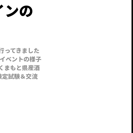
インの
行ってきました
イベントの様子
くまもと県産酒
) 検定試験＆交流