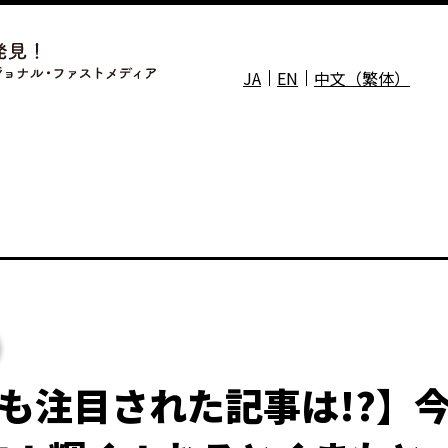
JA
EN
中文（繁体）
 最も注目された記事は!?】