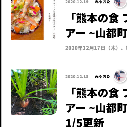
2020.12.19
みゃおた
「熊本の食 
アー ~山都
2020年12月17日（木
2020.12.18
みゃおた
「熊本の食 
アー ~山都
1/5更新