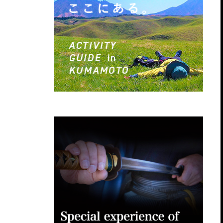
）
…
）