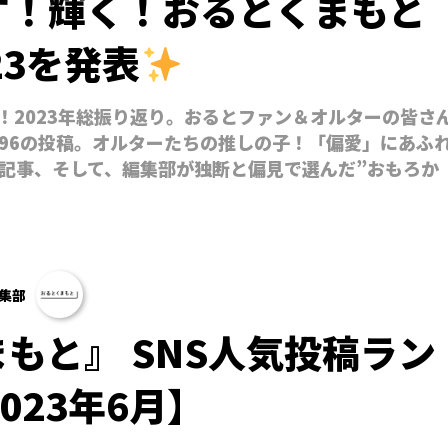
す！輝く！おるとくまもと
23を発表
！2023年総振り返り。おるとファン＆オルターの皆さ
96の投稿。オルターたちの推しの子！「偏愛」にあふ
記事、そして、編集部が独断と偏見で選んだ”おもろか
集部
もと』 SNS人気投稿ラン
023年6月】