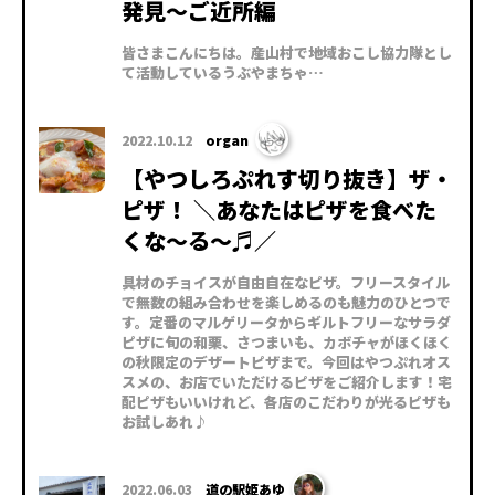
発見～ご近所編
皆さまこんにちは。産山村で地域おこし協力隊とし
て活動しているうぶやまちゃ…
2022.10.12
organ
【やつしろぷれす切り抜き】ザ・
ピザ！ ＼あなたはピザを食べた
くな〜る〜♬／
具材のチョイスが自由自在なピザ。フリースタイル
で無数の組み合わせを楽しめるのも魅力のひとつで
す。定番のマルゲリータからギルトフリーなサラダ
ピザに旬の和栗、さつまいも、カボチャがほくほく
の秋限定のデザートピザまで。今回はやつぷれオス
スメの、お店でいただけるピザをご紹介します！宅
配ピザもいいけれど、各店のこだわりが光るピザも
お試しあれ♪
2022.06.03
道の駅姫あゆ