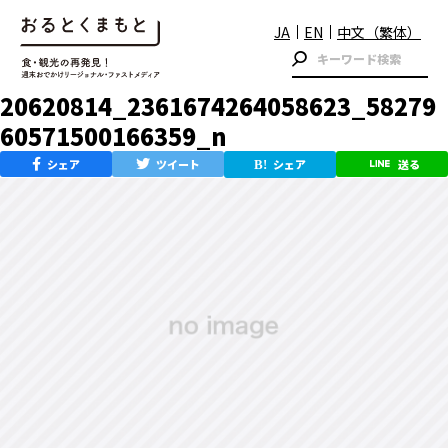
JA
EN
中文（繁体）
20620814_2361674264058623_58279
60571500166359_n
シェア
ツイート
シェア
送る