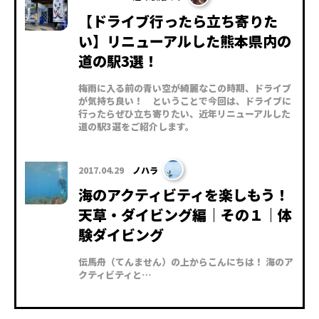
【ドライブ行ったら立ち寄りた
い】リニューアルした熊本県内の
道の駅3選！
梅雨に入る前の青い空が綺麗なこの時期、ドライブ
が気持ち良い！ ということで今回は、ドライブに
行ったらぜひ立ち寄りたい、近年リニューアルした
道の駅3選をご紹介します。
2017.04.29
ノハラ
海のアクティビティを楽しもう！
天草・ダイビング編｜その１｜体
験ダイビング
伝馬舟（てんません）の上からこんにちは！ 海のア
クティビティと…