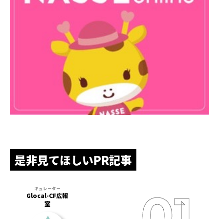
是非見てほしいPR記事
Glocal-CF広報
室