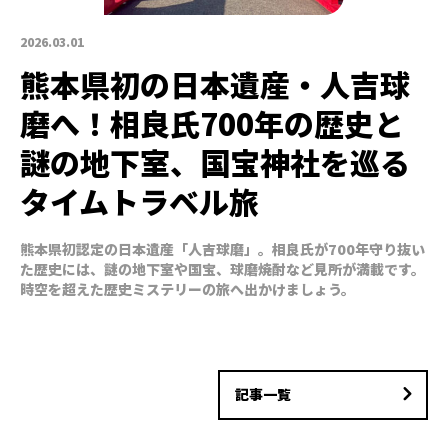
2026.03.01
熊本県初の日本遺産・人吉球
磨へ！相良氏700年の歴史と
謎の地下室、国宝神社を巡る
タイムトラベル旅
熊本県初認定の日本遺産「人吉球磨」。相良氏が700年守り抜い
た歴史には、謎の地下室や国宝、球磨焼酎など見所が満載です。
時空を超えた歴史ミステリーの旅へ出かけましょう。
記事一覧