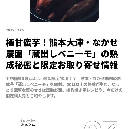
2025.12.05
極甘蜜芋！熊本大津・なかせ
農園「蔵出しベニーモ」の熟
成秘密と限定お取り寄せ情報
平均糖度30度以上、最高糖度40度！？ 熊本・なかせ農園の熟
成芋「蔵出しベニーモ」を取材。60日以上の熟成が生む、ねっ
とり濃厚な蜜の甘さは感動必至。絶品焼き芋レシピや、今だけの
限定購入先もご紹介します。
おるたん