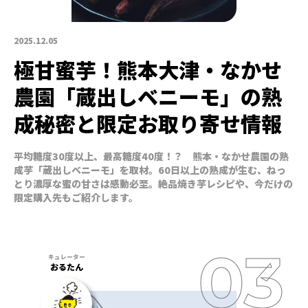
2025.12.05
極甘蜜芋！熊本大津・なかせ
農園「蔵出しベニーモ」の熟
成秘密と限定お取り寄せ情報
平均糖度30度以上、最高糖度40度！？ 熊本・なかせ農園の熟
成芋「蔵出しベニーモ」を取材。60日以上の熟成が生む、ねっ
とり濃厚な蜜の甘さは感動必至。絶品焼き芋レシピや、今だけの
限定購入先もご紹介します。
おるたん