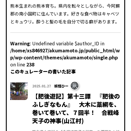
熊本生まれの熊本育ち。県内を転々としながら、今阿蘇
郡の南小国町に住んでいます。好きな食べ物はキャベツ
とキュウリ。酔うと髪の毛を自分で切る癖があります。
Warning
: Undefined variable $author_ID in
/home/xs846927/akumamoto.jp/public_html/w
p/wp-content/themes/akumamoto/single.php
on line
238
このキュレーターの書いた記事
2025.01.27
妖怪ひー
【肥後遊記】第十三譚 『肥後の
ふしぎなもん』 大木に藁綱を、
巻いて巻いて、７回半！ 合戦峰
天子の神事(山江村)