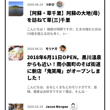
2020.06.24
つかぴ
【阿蘇・草千里】阿蘇の大地(母)
を訪ねて草(三)千里
こんにちは！ 梅雨の時期ですが、たまの晴れた日は
30度を超える日も多く、い…
2018.06.11
モリナガ
2018年6月11日OPEN。黒川温泉
からも近い！南小国町のそば街道
に新店「鬼笑庵」がオープンしま
した！
こんにちは。おるとくまもとのモリナガです。皆
様、蕎麦はお好きですか？僕は、そんな…
2020.02.24
Jason Morgan