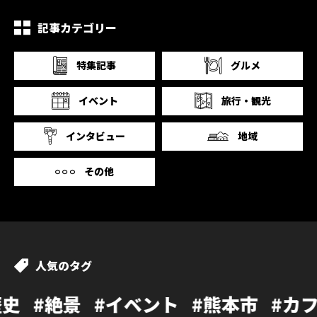
記事カテゴリー
特集記事
グルメ
イベント
旅行・観光
インタビュー
地域
その他
人気のタグ
#イベント
#熊本市
#カフェ
#温泉