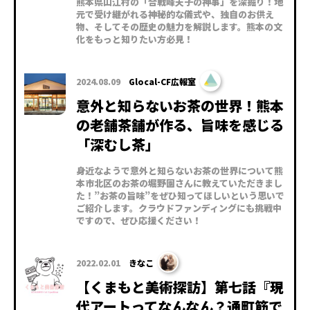
熊本県山江村の「合戦峰天子の神事」を深掘り！地
元で受け継がれる神秘的な儀式や、独自のお供え
物、そしてその歴史の魅力を解説します。熊本の文
化をもっと知りたい方必見！
2024.08.09
Glocal-CF広報室
意外と知らないお茶の世界！熊本
の老舗茶舗が作る、旨味を感じる
「深むし茶」
身近なようで意外と知らないお茶の世界について熊
本市北区のお茶の堀野園さんに教えていただきまし
た！”お茶の旨味”をぜひ知ってほしいという思いで
ご紹介します。クラウドファンディングにも挑戦中
ですので、ぜひ応援ください！
2022.02.01
きなこ
【くまもと美術探訪】第七話『現
代アートってなんなん？通町筋で