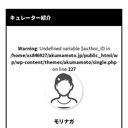
キュレーター紹介
Warning
: Undefined variable $author_ID in
/home/xs846927/akumamoto.jp/public_html/w
p/wp-content/themes/akumamoto/single.php
on line
227
モリナガ