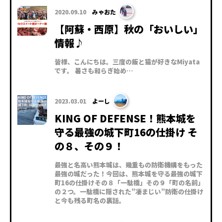
2020.09.10
みゃおた
【阿蘇・西原】秋の「おいしい」
情報♪
皆様、こんにちは。三度の飯と猫が好きなMiyata
です。 暑さも和らぎ始め…
2023.03.01
よーし
KING OF DEFENSE！熊本城を
守る最強の城下町16の仕掛け そ
の８、その９！
最強と名高い熊本城は、幾重もの防衛機構をもった
最強の城だった！今回は、熊本城を守る最強の城下
町16の仕掛けその８「一駄橋」その９「町の名前」
の２つ。一駄橋に隠された”凄まじい”防衛の仕掛け
と今も残る町名の裏話。