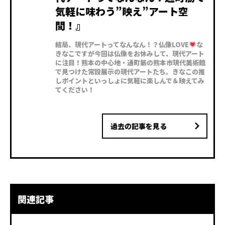
気軽に味わう”映え”アート空
間！』
結局、現代アートってなんなん！？仏像LOVE
な
きなこですが今回は仏像をお休みして、現代アート
に注目！熊本の中心地・通町筋の熊本市現代美術館
で見つけた常設展示の現代アートたち。きなこの推
しポイントといっしょに気軽に楽しんで＆映えてみ
てください！
過去の記事を見る
関連記事