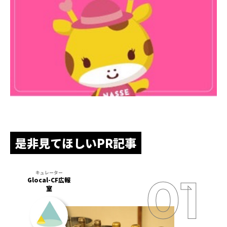
是非見てほしいPR記事
Glocal-CF広報
室