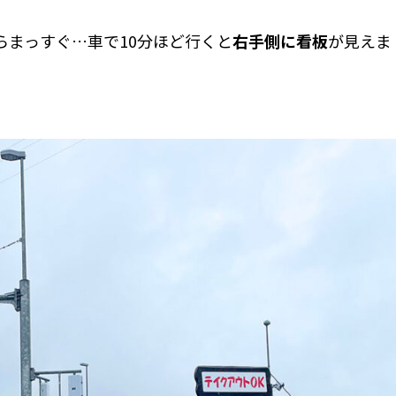
らまっすぐ…車で10分ほど行くと
右手側に看板
が見えま