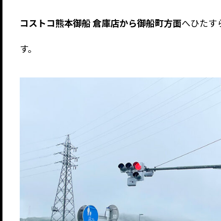
コストコ熊本御船 倉庫店から御船町方面
へひたす
す。