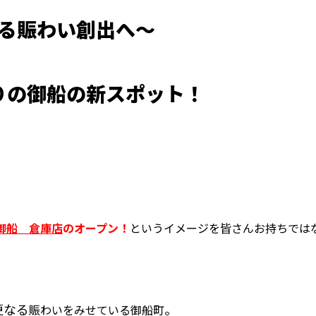
る賑わい創出へ～
りの御船の新スポット！
御船 倉庫店
のオープン！
というイメージを皆さんお持ちでは
更なる
。
賑わいをみせている御船町