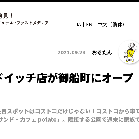
JA
EN
中文（繁体）
2021.09.28
おるたん
ドイッチ店が御船町にオープ
注目スポットはコストコだけじゃない！コストコから車
ンド・カフェ potato」。隣接する公園で週末に家族