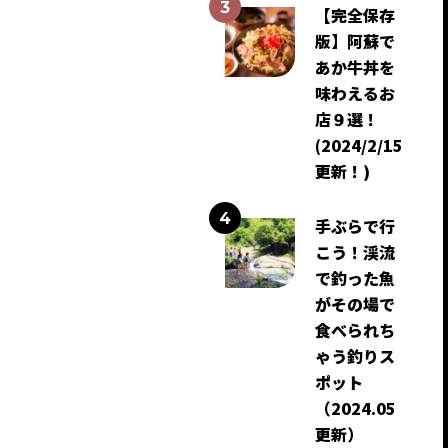
【完全保存
版】阿蘇で
あか牛丼を
味わえるお
店９選！
(2024/2/15
更新！)
手ぶらで行
こう！渓流
で釣った魚
がその場で
食べられち
ゃう釣りス
ポット
（2024.05
更新）