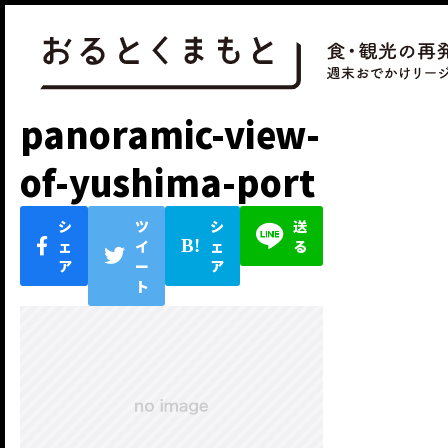
panoramic-view-
of-yushima-port
シ
ツ
シ
送
ェ
イ
ェ
る
ア
ー
ア
ト