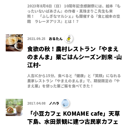
2023年8月6日（日） 10周年記念感謝祭には、絵本『も
ったいないばあさん』の作者・真珠まりこ先生も来
熊！ 「ふしぎなマルシェ」も開催する『食と絵本の空
館 ラレーヌアリス』とは！？
2021.09.25
おるたん
食欲の秋！農村レストラン「やまえ
のまんま」栗ごはんシーズン到来 -山
江村-
人吉ICから15分。食べると「健康」と「笑顔」になれる
農家レストラン「やまえのまんま」で、期間限定の「や
まえ栗」を使った栗ご飯を食べてきた！
2017.04.08
ノハラ
「小豆カフェ KOMAME cafe」天草
下島、水田景観に建つ古民家カフェ