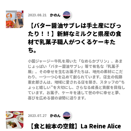
2023.08.21
かのん
【バター醤油サブレは手土産にぴっ
たり！！】新鮮なミルクと県産の食
材で乳菓子職人がつくるケーキた
ち。
小国ジャージー牛乳を用いた「なめらかプリン」、あま
じょっぱい「バター醤油サブレ」等で有名な『乳菓子
屋』。その幸せを生むお菓子たちは、地元の素材にこだ
わり、一つ一つ心を込めて創られています。店主の佐藤
憲史郎さんは、地域に愛される店を築き、スタッフの“ち
ょっと嬉しい”を大切にし、さらなる成長と貢献を目指し
ています。お菓子、ケーキを通して世の中に幸せと夢、
喜びを広める彼の姿勢に迫ります。
2023.07.27
かのん
【食と絵本の空館】La Reine Alice