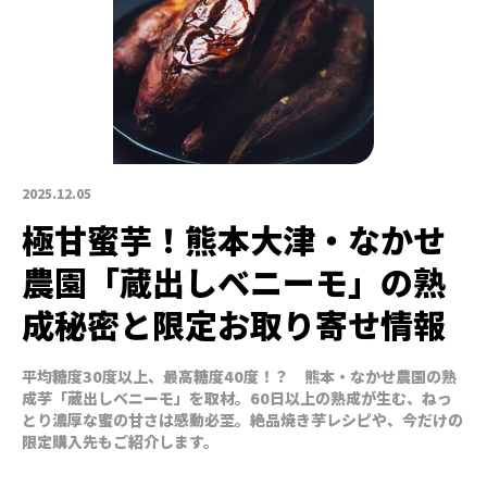
2025.12.05
極甘蜜芋！熊本大津・なかせ
農園「蔵出しベニーモ」の熟
成秘密と限定お取り寄せ情報
平均糖度30度以上、最高糖度40度！？ 熊本・なかせ農園の熟
成芋「蔵出しベニーモ」を取材。60日以上の熟成が生む、ねっ
とり濃厚な蜜の甘さは感動必至。絶品焼き芋レシピや、今だけの
限定購入先もご紹介します。