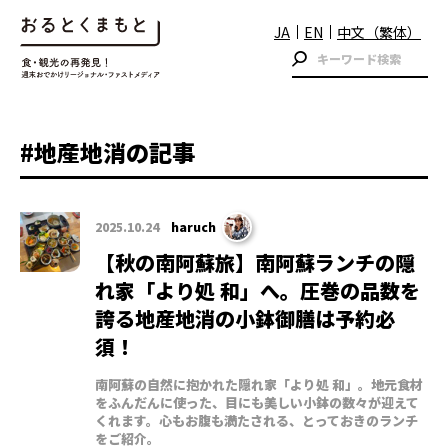
JA
EN
中文（繁体）
#地産地消の記事
2025.10.24
haruch
【秋の南阿蘇旅】南阿蘇ランチの隠
れ家「より処 和」へ。圧巻の品数を
誇る地産地消の小鉢御膳は予約必
須！
南阿蘇の自然に抱かれた隠れ家「より処 和」。地元食材
をふんだんに使った、目にも美しい小鉢の数々が迎えて
くれます。心もお腹も満たされる、とっておきのランチ
をご紹介。