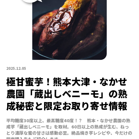
2025.12.05
極甘蜜芋！熊本大津・なかせ
農園「蔵出しベニーモ」の熟
成秘密と限定お取り寄せ情報
平均糖度30度以上、最高糖度40度！？ 熊本・なかせ農園の熟
成芋「蔵出しベニーモ」を取材。60日以上の熟成が生む、ねっ
とり濃厚な蜜の甘さは感動必至。絶品焼き芋レシピや、今だけの
限定購入先もご紹介します。