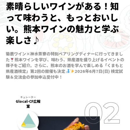
素晴らしいワインがある！知
って味わうと、もっとおいし
い。熊本ワインの魅力と学ぶ
楽しさ♪
菊鹿ワイン×神水茶寮の特別ペアリングディナーに行ってきまし
た
熊本ワインを学び、味わう、県産酒を盛り上げるイベントの
様子をご紹介。さらに、熊本のお酒を学んで楽しめる「くまもと
県産酒検定」第2回の開催も決定
2026年6月7日(日) 検定試
験＆交流会の参加申込受付中！
Glocal-CF広報
室