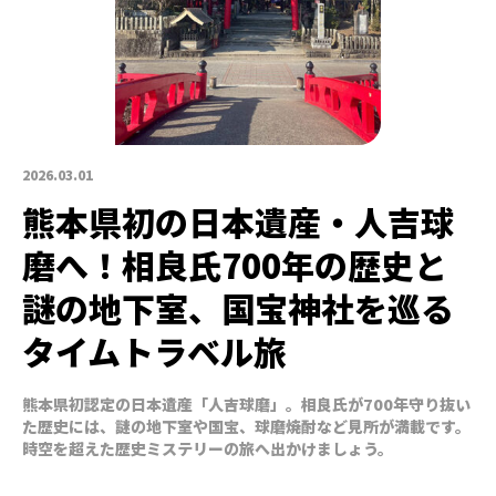
2026.03.01
熊本県初の日本遺産・人吉球
磨へ！相良氏700年の歴史と
謎の地下室、国宝神社を巡る
タイムトラベル旅
熊本県初認定の日本遺産「人吉球磨」。相良氏が700年守り抜い
た歴史には、謎の地下室や国宝、球磨焼酎など見所が満載です。
時空を超えた歴史ミステリーの旅へ出かけましょう。