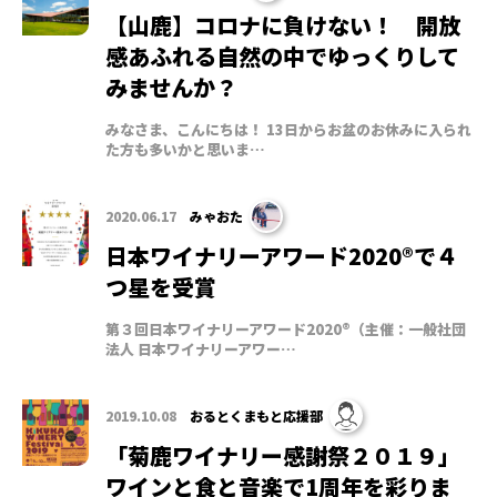
【山鹿】コロナに負けない！ 開放
感あふれる自然の中でゆっくりして
みませんか？
みなさま、こんにちは！ 13日からお盆のお休みに入られ
た方も多いかと思いま…
2020.06.17
みゃおた
日本ワイナリーアワード2020®で４
つ星を受賞
第３回日本ワイナリーアワード2020®（主催：一般社団
法人 日本ワイナリーアワー…
2019.10.08
おるとくまもと応援部
「菊鹿ワイナリー感謝祭２０１９」
ワインと食と音楽で1周年を彩りま