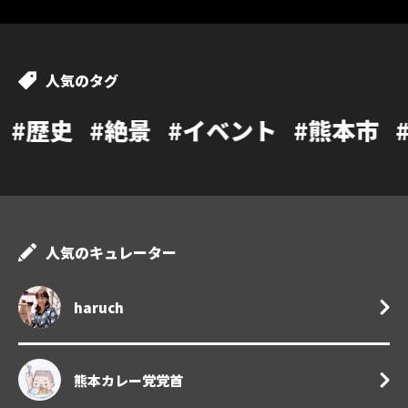
人気のタグ
絶景
#イベント
#熊本市
#カフェ
#
人気のキュレーター
haruch
熊本カレー党党首