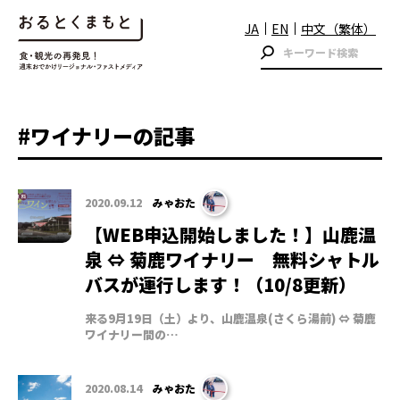
JA
EN
中文（繁体）
#ワイナリーの記事
2020.09.12
みゃおた
【WEB申込開始しました！】山鹿温
泉 ⇔ 菊鹿ワイナリー 無料シャトル
バスが運行します！（10/8更新）
来る9月19日（土）より、山鹿温泉(さくら湯前) ⇔ 菊鹿
ワイナリー間の…
2020.08.14
みゃおた