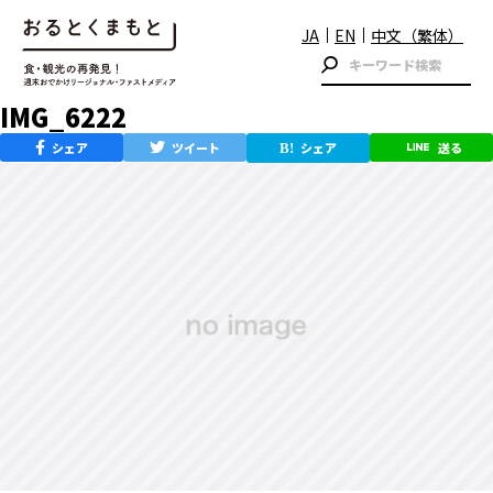
JA
EN
中文（繁体）
IMG_6222
シェア
ツイート
シェア
送る