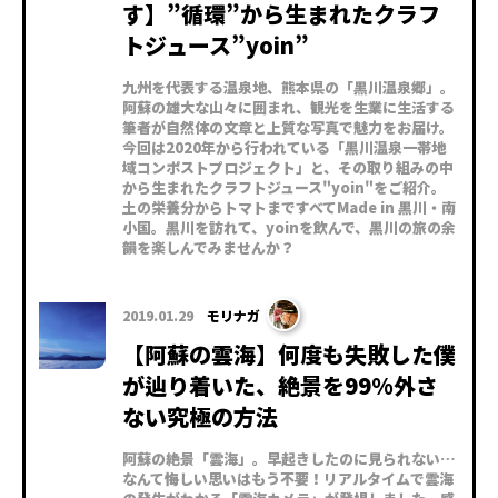
す】”循環”から生まれたクラフ
トジュース”yoin”
九州を代表する温泉地、熊本県の「黒川温泉郷」。
阿蘇の雄大な山々に囲まれ、観光を生業に生活する
筆者が自然体の文章と上質な写真で魅力をお届け。
今回は2020年から行われている「黒川温泉一帯地
域コンポストプロジェクト」と、その取り組みの中
から生まれたクラフトジュース"yoin"をご紹介。
土の栄養分からトマトまですべてMade in 黒川・南
小国。黒川を訪れて、yoinを飲んで、黒川の旅の余
韻を楽しんでみませんか？
2019.01.29
モリナガ
【阿蘇の雲海】何度も失敗した僕
が辿り着いた、絶景を99%外さ
ない究極の方法
阿蘇の絶景「雲海」。早起きしたのに見られない…
なんて悔しい思いはもう不要！リアルタイムで雲海