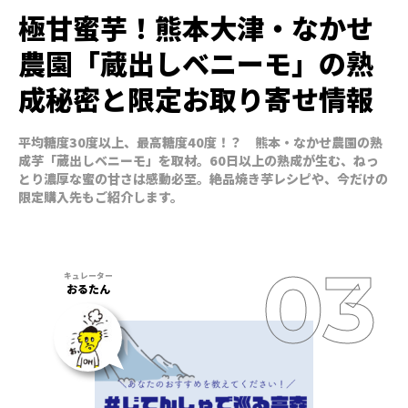
極甘蜜芋！熊本大津・なかせ
農園「蔵出しベニーモ」の熟
成秘密と限定お取り寄せ情報
平均糖度30度以上、最高糖度40度！？ 熊本・なかせ農園の熟
成芋「蔵出しベニーモ」を取材。60日以上の熟成が生む、ねっ
とり濃厚な蜜の甘さは感動必至。絶品焼き芋レシピや、今だけの
限定購入先もご紹介します。
おるたん