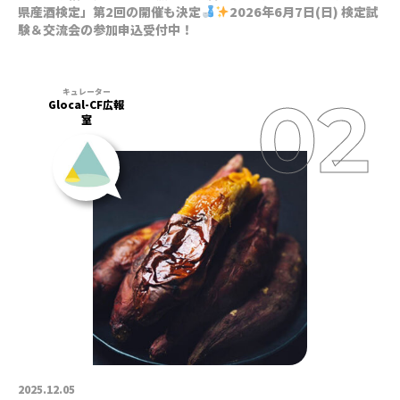
県産酒検定」第2回の開催も決定
2026年6月7日(日) 検定試
験＆交流会の参加申込受付中！
Glocal-CF広報
室
2025.12.05