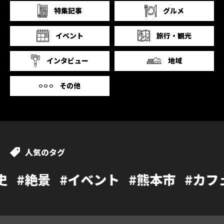
特集記事
グルメ
イベント
旅行・観光
インタビュー
地域
その他
人気のタグ
イベント
#熊本市
#カフェ
#温泉
#