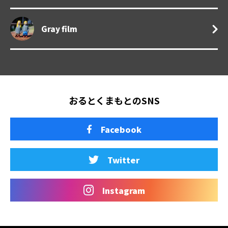
Gray film
おるとくまもとのSNS
Facebook
Twitter
Instagram