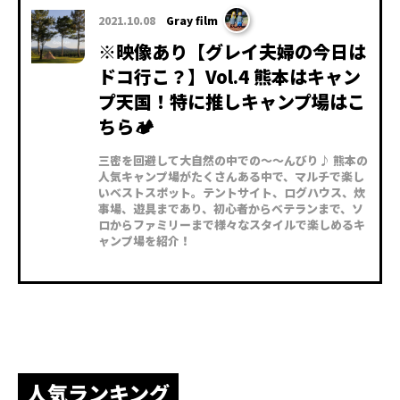
2021.10.08
Gray film
※映像あり【グレイ夫婦の今日は
ドコ行こ？】Vol.4 熊本はキャン
プ天国！特に推しキャンプ場はこ
ちら🏕
三密を回避して大自然の中での〜〜んびり♪ 熊本の
人気キャンプ場がたくさんある中で、マルチで楽し
いベストスポット。テントサイト、ログハウス、炊
事場、遊具まであり、初心者からベテランまで、ソ
ロからファミリーまで様々なスタイルで楽しめるキ
ャンプ場を紹介！
人気ランキング