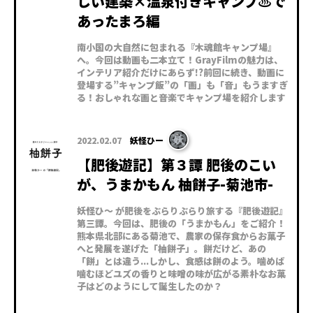
しい建築×温泉付きキャンプ♨で
あったまろ編
南小国の大自然に包まれる『木魂館キャンプ場』
へ。今回は動画も二本立て！GrayFilmの魅力は、
インテリア紹介だけにあらず!?前回に続き、動画に
登場する”キャンプ飯”の「画」も「音」もうますぎ
る！おしゃれな画と音楽でキャンプ場を紹介します
2022.02.07
妖怪ひー
【肥後遊記】第３譚 肥後のこい
が、うまかもん 柚餅子-菊池市-
妖怪ひ～ が肥後をぶらりぶらり旅する『肥後遊記』
第三譚。今回は、肥後の「うまかもん」をご紹介！
熊本県北部にある菊池で、農家の保存食からお菓子
へと発展を遂げた「柚餅子」。餅だけど、あの
「餅」とは違う...しかし、食感は餅のよう。噛めば
噛むほどユズの香りと味噌の味が広がる素朴なお菓
子はどのようにして誕生したのか？