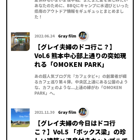
あなたのために、BBQにキャンプに水遊びといった
県南のアウトドア情報をギュギュっとまとめまし
た！
2022.06.24
Gray film
【グレイ夫婦のドコ行こ？】
Vol.6 熊本中心部上通りの突如現
れる「OMOKEN PARK」
あの超人気ブログ元『カフェタビ+』の創業者が綴
るカフェ巡り第４弾。中央区上通にある公園のよう
な、カフェのような...上通の縁がわ「OMOKEN
PARK」へ。
2021.11.30
Gray film
【グレイ夫婦の今日はドコ行
こ？】Vol.5 「ボックス梁」の珍