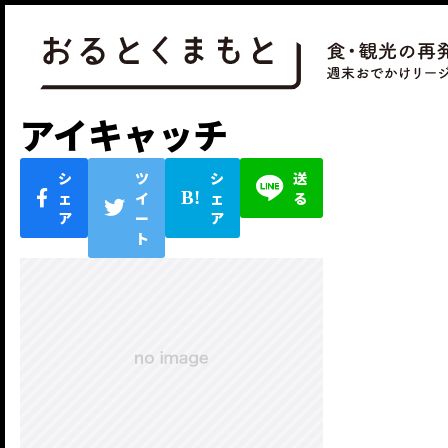
アイキャッチ
シ
ツ
シ
送
ェ
イ
ェ
る
ア
ー
ア
ト