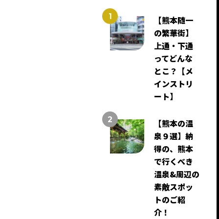
【熊本随一
の繁華街】
上通・下通
ってどんな
とこ？【メ
インストリ
ート】
【熊本の温
泉９選】納
得の、熊本
で行くべき
温泉&周辺の
素敵スポッ
トのご紹
介！