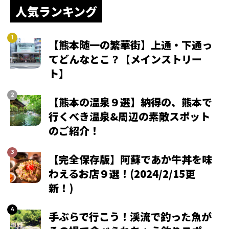
人気ランキング
【熊本随一の繁華街】上通・下通っ
てどんなとこ？【メインストリー
ト】
【熊本の温泉９選】納得の、熊本で
行くべき温泉&周辺の素敵スポット
のご紹介！
【完全保存版】阿蘇であか牛丼を味
わえるお店９選！(2024/2/15更
新！)
手ぶらで行こう！渓流で釣った魚が