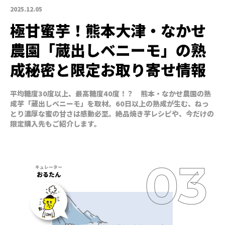
2025.12.05
極甘蜜芋！熊本大津・なかせ
農園「蔵出しベニーモ」の熟
成秘密と限定お取り寄せ情報
平均糖度30度以上、最高糖度40度！？ 熊本・なかせ農園の熟
成芋「蔵出しベニーモ」を取材。60日以上の熟成が生む、ねっ
とり濃厚な蜜の甘さは感動必至。絶品焼き芋レシピや、今だけの
限定購入先もご紹介します。
おるたん