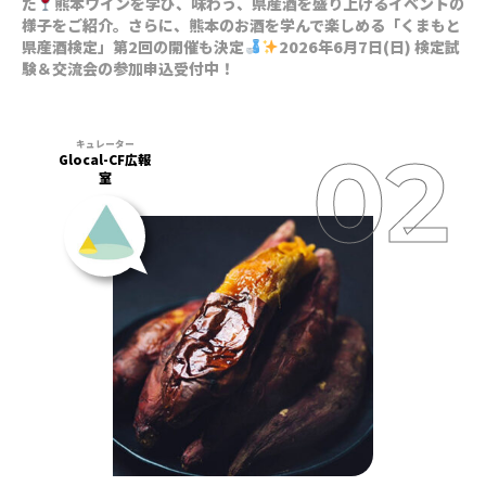
た
熊本ワインを学び、味わう、県産酒を盛り上げるイベントの
様子をご紹介。さらに、熊本のお酒を学んで楽しめる「くまもと
県産酒検定」第2回の開催も決定
2026年6月7日(日) 検定試
験＆交流会の参加申込受付中！
Glocal-CF広報
室