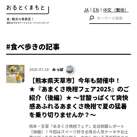
JA
EN
中文（繁体）
#食べ歩きの記事
2025.07.18
みっぽ
【熊本県天草市】今年も開催中！
★『あまくさ晩柑フェア2025』のご
紹介（後編）★ ～甘酸っぱくて爽快
感あふれるあまくさ晩柑で夏の猛暑
を乗り切りませんか？～
熊本・天草「あまくさ晩柑フェア」全店制覇レポート
【後編】！今回はスイーツ好き必見の人気ケーキやお土