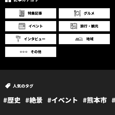
特集記事
グルメ
イベント
旅行・観光
インタビュー
地域
その他
人気のタグ
絶景
#イベント
#熊本市
#カフェ
#