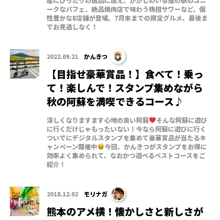
産にぴったりの逸品に加え、かかしのいる道の駅のユニ
ークなパフェ、絶品焼肉店で味わう晩柑サワーなど、個
性豊かな8店舗が登場。7月末までの限定グルメ、最後ま
でお見逃しなく！
2022.09.21
かんきつ
【目指せ豪華賞品！】食べて！乗っ
て！楽しんで！スタンプ集めながら
秋の阿蘇を満喫できるコース♪
涼しくなりますます心地の良い阿蘇
そんな阿蘇に遊び
に行くだけじゃもったいない！今なら阿蘇に遊びに行く
ついでにデジタルスタンプを集めて豪華賞品が当たるキ
ャンペーン開催中
今回、かんきつがスタンプをお得に
効率よく集められて、なおかつ遊べるベストコースをご
紹介！
2018.12.02
モリナガ
熊本のアメ横！懐かしさと新しさが