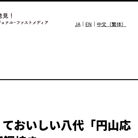
JA
EN
中文（繁体）
くておいしい八代「円山応