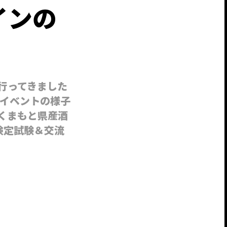
インの
行ってきました
イベントの様子
くまもと県産酒
) 検定試験＆交流