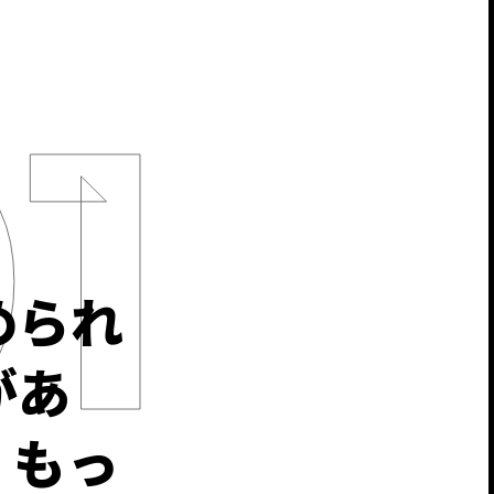
められ
があ
、もっ