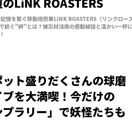
LiNK ROASTERS
記憶を繋ぐ移動焙煎車LiNK ROASTERS（リンクロー
で紡ぐ"絆"とは？被災材活用の感動秘話と温かい一杯
！
ポット盛りだくさんの球磨
イブを大満喫！今だけの
ンプラリー」で妖怪たちも