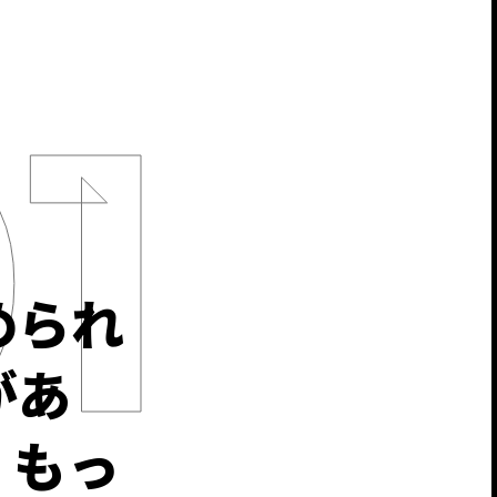
められ
があ
、もっ