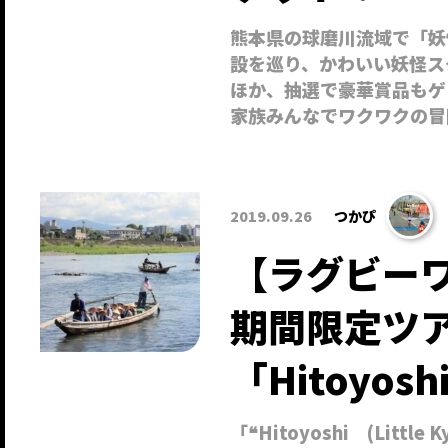
熊本県の球磨川流域で「妖
設を巡り、かわいい妖怪ス
ほか、抽選で豪華賞品もゲ
家族みんなでワクワクの冒
2019.09.26
つかぴ
【ラグビー
期間限定ツ
「Hitoyo
「❝Hitoyoshi (Little K