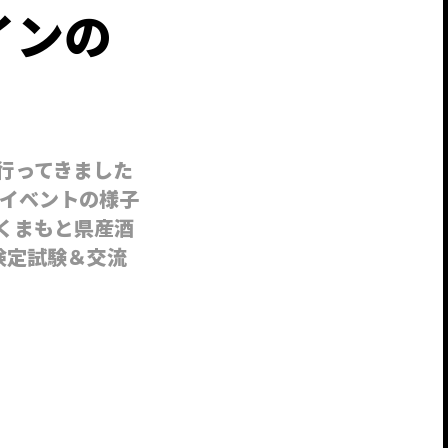
インの
行ってきました
イベントの様子
くまもと県産酒
) 検定試験＆交流