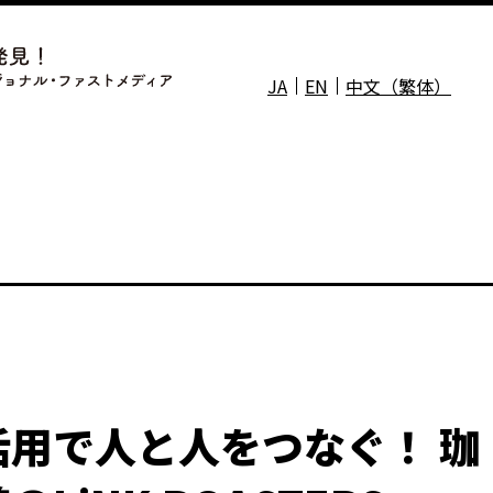
JA
EN
中文（繁体）
活用で人と人をつなぐ！ 珈