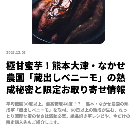
2025.12.05
極甘蜜芋！熊本大津・なかせ
農園「蔵出しベニーモ」の熟
成秘密と限定お取り寄せ情報
平均糖度30度以上、最高糖度40度！？ 熊本・なかせ農園の熟
成芋「蔵出しベニーモ」を取材。60日以上の熟成が生む、ねっ
とり濃厚な蜜の甘さは感動必至。絶品焼き芋レシピや、今だけの
限定購入先もご紹介します。