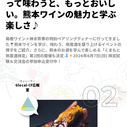
って味わうと、もっとおいし
い。熊本ワインの魅力と学ぶ
楽しさ♪
菊鹿ワイン×神水茶寮の特別ペアリングディナーに行ってきまし
た
熊本ワインを学び、味わう、県産酒を盛り上げるイベントの
様子をご紹介。さらに、熊本のお酒を学んで楽しめる「くまもと
県産酒検定」第2回の開催も決定
2026年6月7日(日) 検定試
験＆交流会の参加申込受付中！
Glocal-CF広報
室