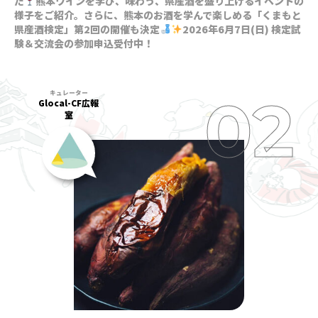
た
熊本ワインを学び、味わう、県産酒を盛り上げるイベントの
様子をご紹介。さらに、熊本のお酒を学んで楽しめる「くまもと
県産酒検定」第2回の開催も決定
2026年6月7日(日) 検定試
験＆交流会の参加申込受付中！
Glocal-CF広報
室