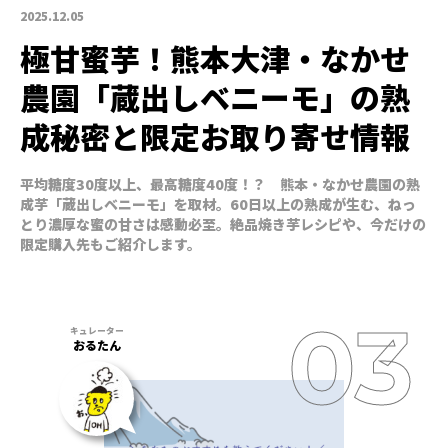
2025.12.05
極甘蜜芋！熊本大津・なかせ
農園「蔵出しベニーモ」の熟
成秘密と限定お取り寄せ情報
平均糖度30度以上、最高糖度40度！？ 熊本・なかせ農園の熟
成芋「蔵出しベニーモ」を取材。60日以上の熟成が生む、ねっ
とり濃厚な蜜の甘さは感動必至。絶品焼き芋レシピや、今だけの
限定購入先もご紹介します。
おるたん