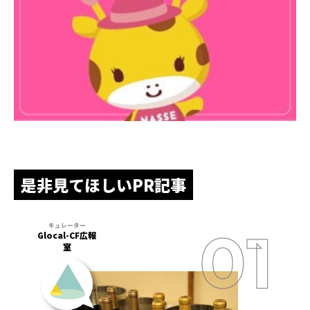
是非見てほしいPR記事
Glocal-CF広報
室