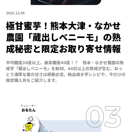
2025.12.05
極甘蜜芋！熊本大津・なかせ
農園「蔵出しベニーモ」の熟
成秘密と限定お取り寄せ情報
平均糖度30度以上、最高糖度40度！？ 熊本・なかせ農園の熟
成芋「蔵出しベニーモ」を取材。60日以上の熟成が生む、ねっ
とり濃厚な蜜の甘さは感動必至。絶品焼き芋レシピや、今だけの
限定購入先もご紹介します。
おるたん