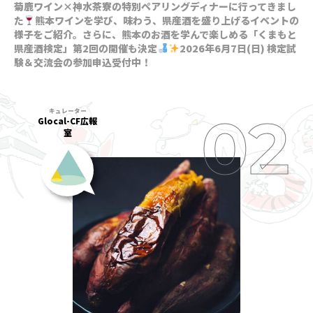
菊鹿ワイン×神水茶寮の特別ペアリングディナーに行ってきまし
た
熊本ワインを学び、味わう、県産酒を盛り上げるイベントの
様子をご紹介。さらに、熊本のお酒を学んで楽しめる「くまもと
県産酒検定」第2回の開催も決定
2026年6月7日(日) 検定試
験＆交流会の参加申込受付中！
Glocal-CF広報
室