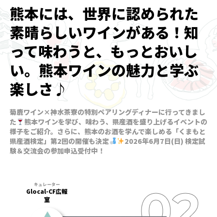
熊本には、世界に認められた
素晴らしいワインがある！知
って味わうと、もっとおいし
い。熊本ワインの魅力と学ぶ
楽しさ♪
菊鹿ワイン×神水茶寮の特別ペアリングディナーに行ってきまし
た
熊本ワインを学び、味わう、県産酒を盛り上げるイベントの
様子をご紹介。さらに、熊本のお酒を学んで楽しめる「くまもと
県産酒検定」第2回の開催も決定
2026年6月7日(日) 検定試
験＆交流会の参加申込受付中！
Glocal-CF広報
室