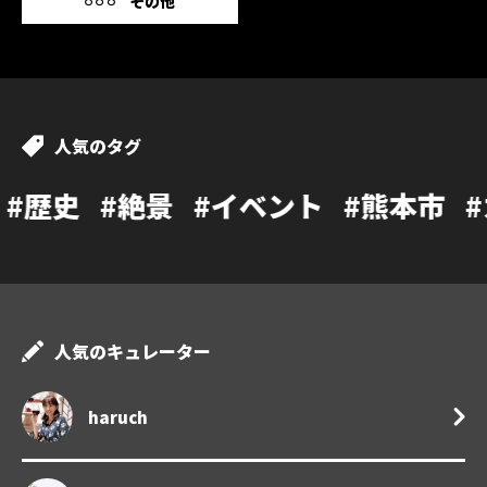
その他
人気のタグ
景
#イベント
#熊本市
#カフェ
#温
人気のキュレーター
haruch