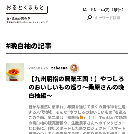
JA
EN
中文（繁体）
#晩白柚の記事
2023.02.26
tabeena
【九州屈指の農業王国！】やつしろ
のおいしいもの巡り〜桑原さんの晩
白柚編〜
豊かな自然に恵まれ、年間を通じて多くの農作物を生産
する八代地域。そんな“やつしろのおいしいもの”を巡る
この企画、第二弾は「晩白柚
」！！ Twitterで話題
の晩白柚の販売情報や、生産農家さんへのインタビュー
とともに、昨年スタートした新プロジェクト「スマート
農業やつしろ☆未来創生会議」の取り組みをお伝えしま