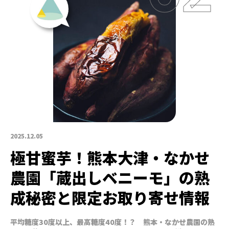
2025.12.05
極甘蜜芋！熊本大津・なかせ
農園「蔵出しベニーモ」の熟
成秘密と限定お取り寄せ情報
平均糖度30度以上、最高糖度40度！？ 熊本・なかせ農園の熟