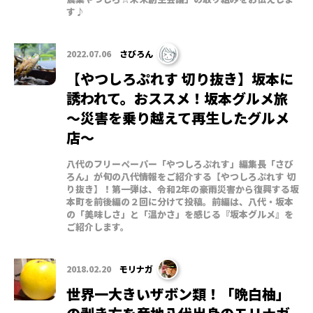
す♪
2022.07.06
さびろん
【やつしろぷれす 切り抜き】坂本に
誘われて。おススメ！坂本グルメ旅
～災害を乗り越えて再生したグルメ
店～
八代のフリーペーパー「やつしろぷれす」編集長「さび
ろん」が旬の八代情報をご紹介する【やつしろぷれす 切
り抜き】！第一弾は、令和2年の豪雨災害から復興する坂
本町を前後編の２回に分けて投稿。前編は、八代・坂本
の「美味しさ」と「温かさ」を感じる『坂本グルメ』を
ご紹介します。
2018.02.20
モリナガ
世界一大きいザボン類！「晩白柚」