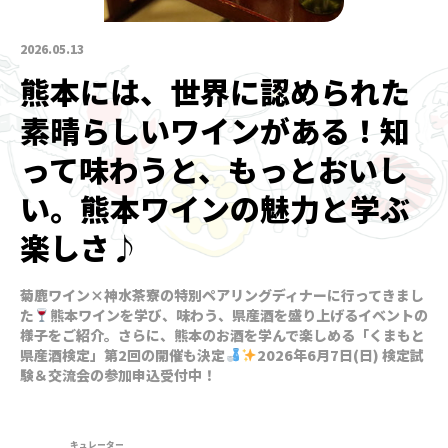
2026.05.13
熊本には、世界に認められた
素晴らしいワインがある！知
って味わうと、もっとおいし
い。熊本ワインの魅力と学ぶ
楽しさ♪
菊鹿ワイン×神水茶寮の特別ペアリングディナーに行ってきまし
た
熊本ワインを学び、味わう、県産酒を盛り上げるイベントの
様子をご紹介。さらに、熊本のお酒を学んで楽しめる「くまもと
県産酒検定」第2回の開催も決定
2026年6月7日(日) 検定試
験＆交流会の参加申込受付中！