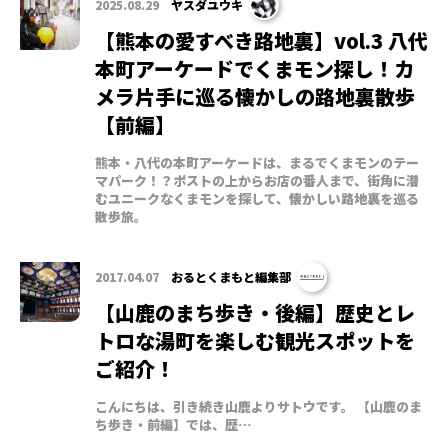
2025.08.29
ヤスダユウキ
【熊本の愛すべき路地裏】vol.3 八代
本町アーケードでくまモン探し！カ
メラ片手に巡る懐かしの路地裏散歩
【前編】
熊本・八代の本町アーケードは、まるでくまモンのテー
マパーク！？ポストの上からお店の番人まで、街角に潜
むユニークなくまモンを探して、懐かしい路地裏を巡る
散歩旅。
2017.04.07
おるとくまもと編集部
【山鹿のまち歩き・後編】歴史とレ
トロな湯町を楽しむ観光スポットを
ご紹介！
こんにちは、引き続き山鹿よりサトウです。 【山鹿のま
ち歩き・前編】では、歴…