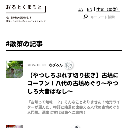
JA
EN
中文（繁体）
#散策の記事
2025.10.09
さびろん
【やつしろぷれす切り抜き】古墳に
コーフン！八代の古墳めぐり～やつ
しろ大昔ばなし～
「古墳って地味…？」そんなことありません！地元ライ
ターが選んだ、物語と絶景に出会える八代の古墳めぐり
入門編。週末は古代散策へご案内！