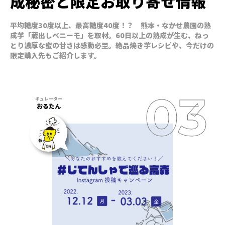
成秘密と限定お取り寄せ情報
平均糖度30度以上、最高糖度40度！？ 熊本・なかせ農園の熟
成芋「蔵出しベニーモ」を取材。60日以上の熟成が生む、ねっ
とり濃厚な蜜の甘さは感動必至。絶品焼き芋レシピや、今だけの
限定購入先もご紹介します。
おるたん