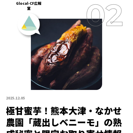
Glocal-CF広報
室
2025.12.05
極甘蜜芋！熊本大津・なかせ
農園「蔵出しベニーモ」の熟