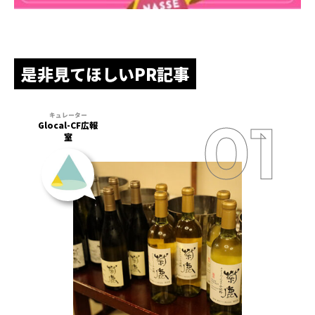
是非見てほしいPR記事
Glocal-CF広報
室