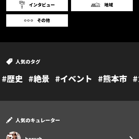
インタビュー
地域
その他
人気のタグ
絶景
#イベント
#熊本市
#カフェ
#
人気のキュレーター
haruch