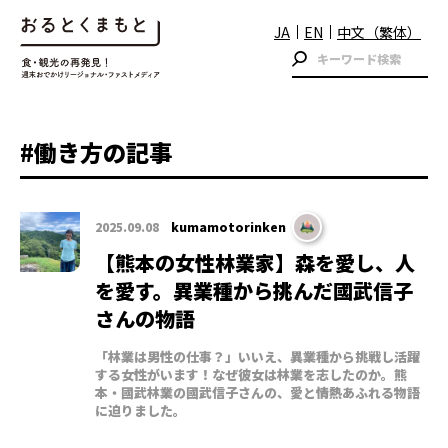
JA
EN
中文（繁体）
#働き方の記事
2025.09.08
kumamotorinken
【熊本の女性林業家】森を愛し、人
を愛す。異業種から挑んだ國武信子
さんの物語
「林業は男性の仕事？」いいえ、異業種から挑戦し活躍
する女性がいます！なぜ彼女は林業を志したのか。熊
本・國武林業の國武信子さんの、愛と情熱あふれる物語
に迫りました。