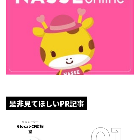
是非見てほしいPR記事
Glocal-CF広報
室