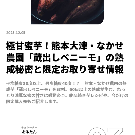
2025.12.05
極甘蜜芋！熊本大津・なかせ
農園「蔵出しベニーモ」の熟
成秘密と限定お取り寄せ情報
平均糖度30度以上、最高糖度40度！？ 熊本・なかせ農園の熟
成芋「蔵出しベニーモ」を取材。60日以上の熟成が生む、ねっ
とり濃厚な蜜の甘さは感動必至。絶品焼き芋レシピや、今だけの
限定購入先もご紹介します。
おるたん