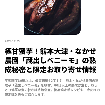
2025.12.05
極甘蜜芋！熊本大津・なかせ
農園「蔵出しベニーモ」の熟
成秘密と限定お取り寄せ情報
平均糖度30度以上、最高糖度40度！？ 熊本・なかせ農園の熟
成芋「蔵出しベニーモ」を取材。60日以上の熟成が生む、ねっ
とり濃厚な蜜の甘さは感動必至。絶品焼き芋レシピや、今だけの
限定購入先もご紹介します。