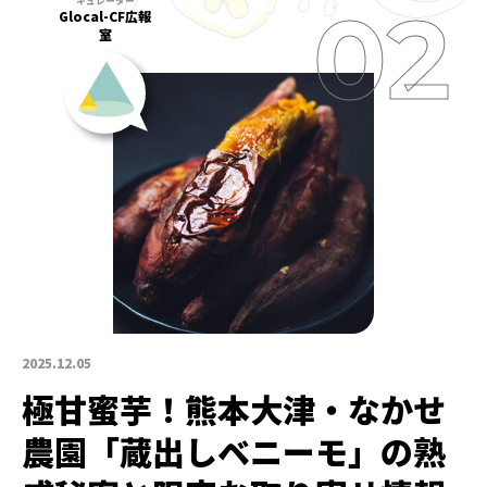
Glocal-CF広報
室
2025.12.05
極甘蜜芋！熊本大津・なかせ
農園「蔵出しベニーモ」の熟