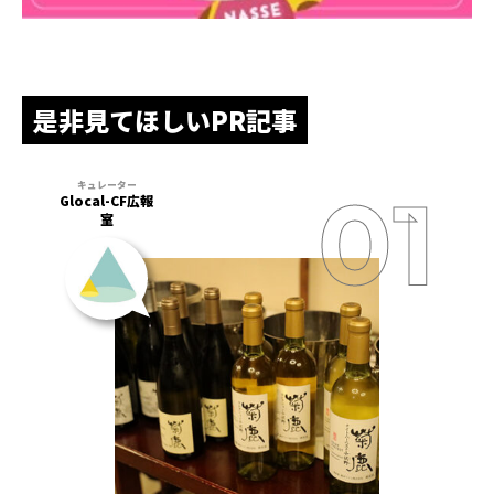
是非見てほしいPR記事
Glocal-CF広報
室