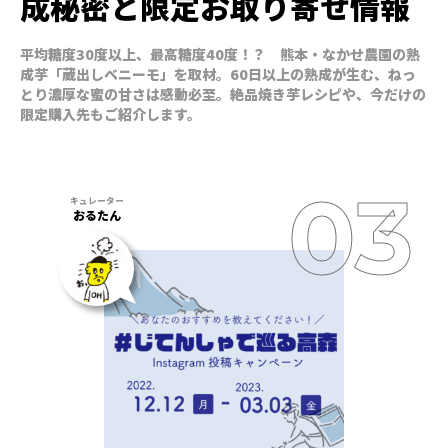
成秘密と限定お取り寄せ情報
平均糖度30度以上、最高糖度40度！？ 熊本・なかせ農園の熟
成芋「蔵出しベニーモ」を取材。60日以上の熟成が生む、ねっ
とり濃厚な蜜の甘さは感動必至。絶品焼き芋レシピや、今だけの
限定購入先もご紹介します。
おるたん