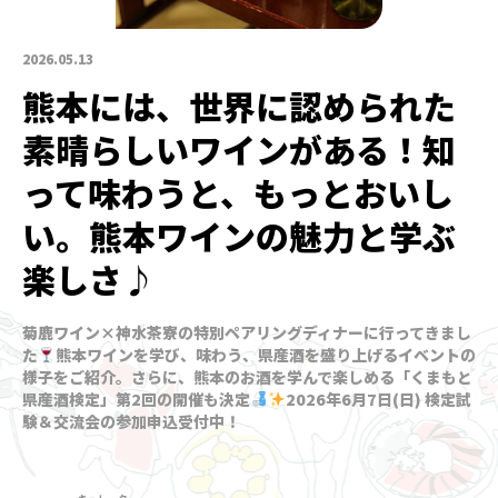
2026.05.13
熊本には、世界に認められた
素晴らしいワインがある！知
って味わうと、もっとおいし
い。熊本ワインの魅力と学ぶ
楽しさ♪
菊鹿ワイン×神水茶寮の特別ペアリングディナーに行ってきまし
た
熊本ワインを学び、味わう、県産酒を盛り上げるイベントの
様子をご紹介。さらに、熊本のお酒を学んで楽しめる「くまもと
県産酒検定」第2回の開催も決定
2026年6月7日(日) 検定試
験＆交流会の参加申込受付中！