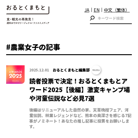
JA
EN
中文（繁体）
#農業女子の記事
2025.12.01
おるとくまもと編集部
読者投票で決定！おるとくまもとア
ワード2025【後編】激変キャンプ場
や河童伝説など必見7選
後編はリニューアルした自然の家、天草晩柑フェア、河
童伝説、林業レジェンドなど、熊本の奥深さを感じる7記
事がノミネート！あなたの推し記事に投票をお願いしま
す。