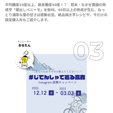
平均糖度30度以上、最高糖度40度！？ 熊本・なかせ農園の熟
成芋「蔵出しベニーモ」を取材。60日以上の熟成が生む、ねっ
とり濃厚な蜜の甘さは感動必至。絶品焼き芋レシピや、今だけの
限定購入先もご紹介します。
おるたん