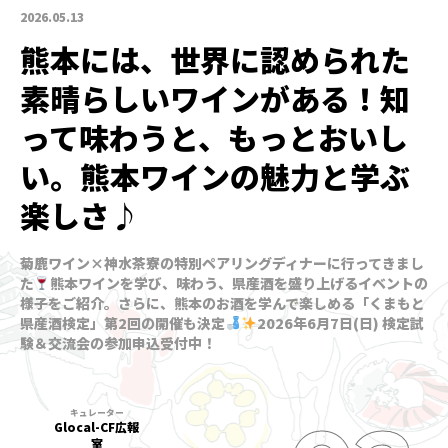
2026.05.13
熊本には、世界に認められた
素晴らしいワインがある！知
って味わうと、もっとおいし
い。熊本ワインの魅力と学ぶ
楽しさ♪
菊鹿ワイン×神水茶寮の特別ペアリングディナーに行ってきまし
た
熊本ワインを学び、味わう、県産酒を盛り上げるイベントの
様子をご紹介。さらに、熊本のお酒を学んで楽しめる「くまもと
県産酒検定」第2回の開催も決定
2026年6月7日(日) 検定試
験＆交流会の参加申込受付中！
Glocal-CF広報
室