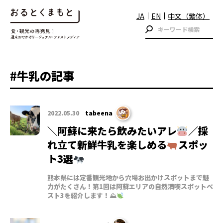
JA
EN
中文（繁体）
#牛乳の記事
2022.05.30
tabeena
＼阿蘇に来たら飲みたいアレ
／採
れ立て新鮮牛乳を楽しめる
スポッ
ト3選
熊本県には定番観光地から穴場お出かけスポットまで魅
力がたくさん！第1回は阿蘇エリアの自然満喫スポットベ
スト3を紹介します！⛰