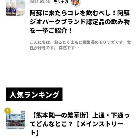
2018.03.08
モリナガ
阿蘇に来たらコレを飲むべし！阿蘇
ジオパークブランド認定品の飲み物
を一挙ご紹介！
こんにちは。おるとくまもと編集長のモリナガです。女
性が好きです。 突然です…
人気ランキング
【熊本随一の繁華街】上通・下通っ
てどんなとこ？【メインストリー
ト】