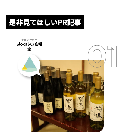
是非見てほしいPR記事
Glocal-CF広報
室