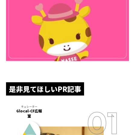
是非見てほしいPR記事
Glocal-CF広報
室