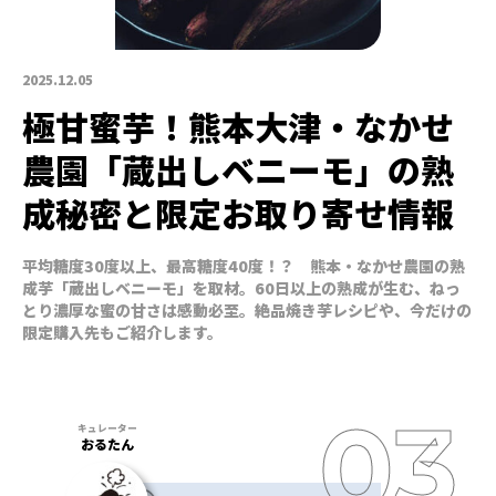
2025.12.05
極甘蜜芋！熊本大津・なかせ
農園「蔵出しベニーモ」の熟
成秘密と限定お取り寄せ情報
平均糖度30度以上、最高糖度40度！？ 熊本・なかせ農園の熟
成芋「蔵出しベニーモ」を取材。60日以上の熟成が生む、ねっ
とり濃厚な蜜の甘さは感動必至。絶品焼き芋レシピや、今だけの
限定購入先もご紹介します。
おるたん