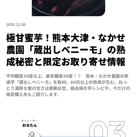
2025.12.05
極甘蜜芋！熊本大津・なかせ
農園「蔵出しベニーモ」の熟
成秘密と限定お取り寄せ情報
平均糖度30度以上、最高糖度40度！？ 熊本・なかせ農園の熟
成芋「蔵出しベニーモ」を取材。60日以上の熟成が生む、ねっ
とり濃厚な蜜の甘さは感動必至。絶品焼き芋レシピや、今だけの
限定購入先もご紹介します。
おるたん