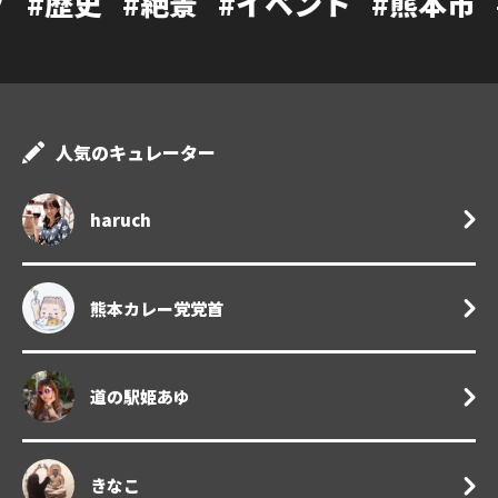
#絶景
#イベント
#熊本市
#カフェ
人気のキュレーター
haruch
熊本カレー党党首
道の駅姫あゆ
きなこ