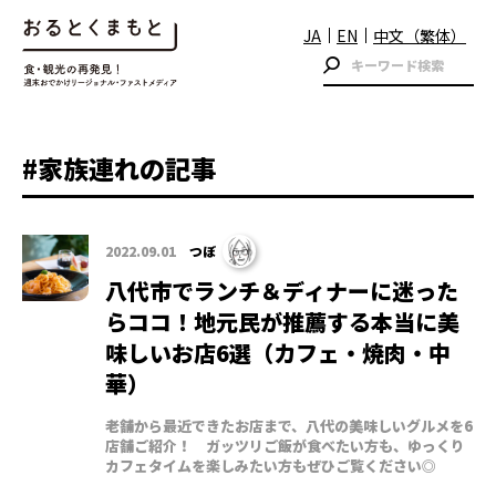
JA
EN
中文（繁体）
#家族連れの記事
2022.09.01
つぼ
八代市でランチ＆ディナーに迷った
らココ！地元民が推薦する本当に美
味しいお店6選（カフェ・焼肉・中
華）
老舗から最近できたお店まで、八代の美味しいグルメを6
店舗ご紹介！ ガッツリご飯が食べたい方も、ゆっくり
カフェタイムを楽しみたい方もぜひご覧ください◎