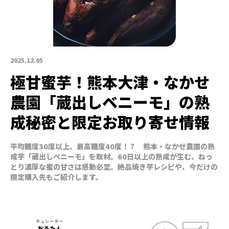
2025.12.05
極甘蜜芋！熊本大津・なかせ
農園「蔵出しベニーモ」の熟
成秘密と限定お取り寄せ情報
平均糖度30度以上、最高糖度40度！？ 熊本・なかせ農園の熟
成芋「蔵出しベニーモ」を取材。60日以上の熟成が生む、ねっ
とり濃厚な蜜の甘さは感動必至。絶品焼き芋レシピや、今だけの
限定購入先もご紹介します。
おるたん