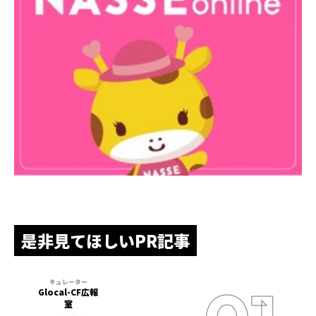
是非見てほしいPR記事
Glocal-CF広報
室