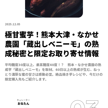
2025.12.05
極甘蜜芋！熊本大津・なかせ
農園「蔵出しベニーモ」の熟
成秘密と限定お取り寄せ情報
平均糖度30度以上、最高糖度40度！？ 熊本・なかせ農園の熟
成芋「蔵出しベニーモ」を取材。60日以上の熟成が生む、ねっ
とり濃厚な蜜の甘さは感動必至。絶品焼き芋レシピや、今だけの
限定購入先もご紹介します。
おるたん