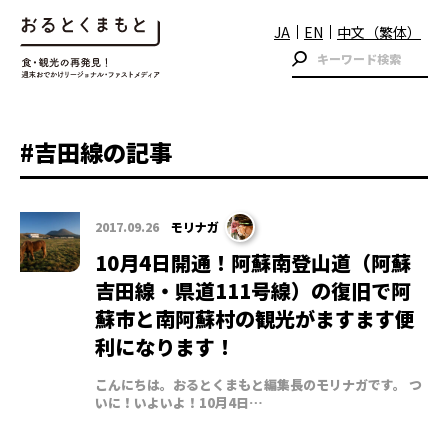
JA
EN
中文（繁体）
#吉田線の記事
2017.09.26
モリナガ
10月4日開通！阿蘇南登山道（阿蘇
吉田線・県道111号線）の復旧で阿
蘇市と南阿蘇村の観光がますます便
利になります！
こんにちは。おるとくまもと編集長のモリナガです。 つ
いに！いよいよ！10月4日…