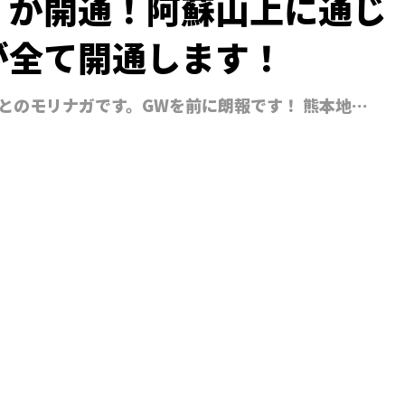
）が開通！阿蘇山上に通じ
が全て開通します！
とのモリナガです。GWを前に朗報です！ 熊本地…