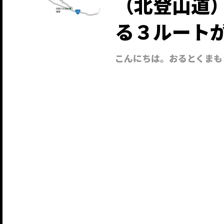
（北登山道
る３ルート
こんにちは。おるとくまも