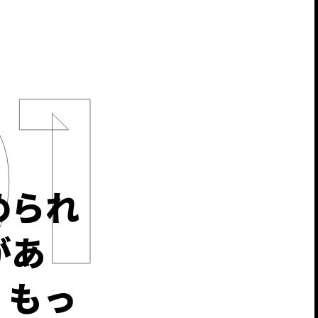
められ
があ
、もっ