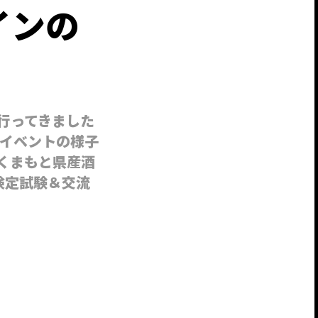
インの
行ってきました
イベントの様子
くまもと県産酒
) 検定試験＆交流