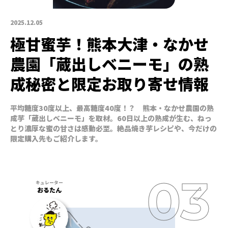
2025.12.05
極甘蜜芋！熊本大津・なかせ
農園「蔵出しベニーモ」の熟
成秘密と限定お取り寄せ情報
平均糖度30度以上、最高糖度40度！？ 熊本・なかせ農園の熟
成芋「蔵出しベニーモ」を取材。60日以上の熟成が生む、ねっ
とり濃厚な蜜の甘さは感動必至。絶品焼き芋レシピや、今だけの
限定購入先もご紹介します。
おるたん