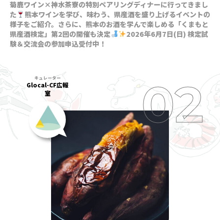
菊鹿ワイン×神水茶寮の特別ペアリングディナーに行ってきまし
た
熊本ワインを学び、味わう、県産酒を盛り上げるイベントの
様子をご紹介。さらに、熊本のお酒を学んで楽しめる「くまもと
県産酒検定」第2回の開催も決定
2026年6月7日(日) 検定試
験＆交流会の参加申込受付中！
Glocal-CF広報
室