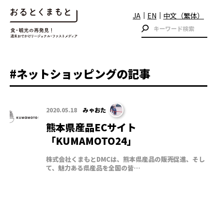
JA
EN
中文（繁体）
#ネットショッピングの記事
2020.05.18
みゃおた
熊本県産品ECサイト
「KUMAMOTO24」
株式会社くまもとDMCは、熊本県産品の販売促進、そし
て、魅力ある県産品を全国の皆…