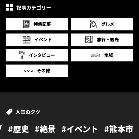
記事カテゴリー
特集記事
グルメ
イベント
旅行・観光
インタビュー
地域
その他
人気のタグ
#絶景
#イベント
#熊本市
#カフェ