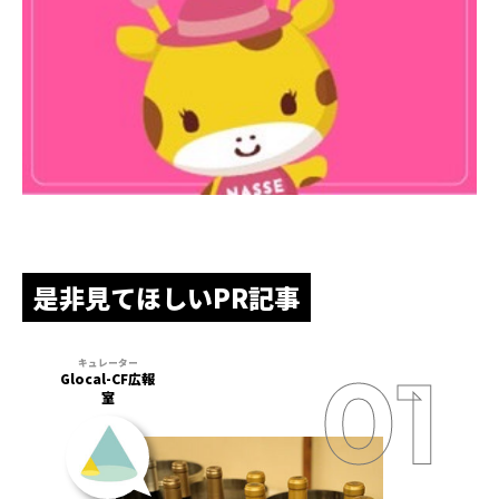
是非見てほしいPR記事
Glocal-CF広報
室