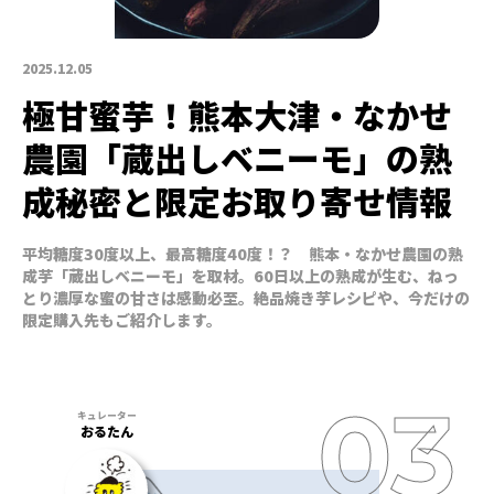
2025.12.05
極甘蜜芋！熊本大津・なかせ
農園「蔵出しベニーモ」の熟
成秘密と限定お取り寄せ情報
平均糖度30度以上、最高糖度40度！？ 熊本・なかせ農園の熟
成芋「蔵出しベニーモ」を取材。60日以上の熟成が生む、ねっ
とり濃厚な蜜の甘さは感動必至。絶品焼き芋レシピや、今だけの
限定購入先もご紹介します。
おるたん