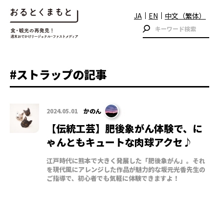
JA
EN
中文（繁体）
#ストラップの記事
2024.05.01
かのん
【伝統工芸】肥後象がん体験で、に
ゃんともキュートな肉球アクセ♪
江戸時代に熊本で大きく発展した「肥後象がん」。それ
を現代風にアレンジした作品が魅力的な坂元光香先生の
ご指導で、初心者でも気軽に体験できますよ！