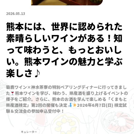
2026.05.13
熊本には、世界に認められた
素晴らしいワインがある！知
って味わうと、もっとおいし
い。熊本ワインの魅力と学ぶ
楽しさ♪
菊鹿ワイン×神水茶寮の特別ペアリングディナーに行ってきまし
た
熊本ワインを学び、味わう、県産酒を盛り上げるイベントの
様子をご紹介。さらに、熊本のお酒を学んで楽しめる「くまもと
県産酒検定」第2回の開催も決定
2026年6月7日(日) 検定試
験＆交流会の参加申込受付中！