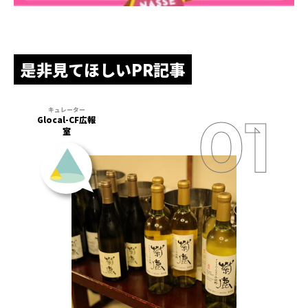
是非見てほしいPR記事
Glocal-CF広報
室