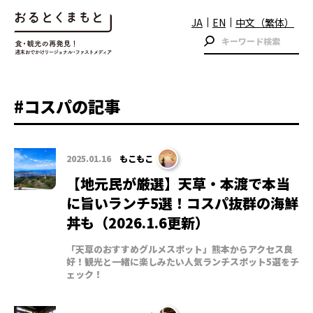
JA
EN
中文（繁体）
#コスパの記事
2025.01.16
もこもこ
【地元民が厳選】天草・本渡で本当
に旨いランチ5選！コスパ抜群の海鮮
丼も（2026.1.6更新）
「天草のおすすめグルメスポット」熊本からアクセス良
好！観光と一緒に楽しみたい人気ランチスポット5選をチ
ェック！