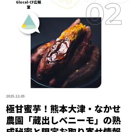
Glocal-CF広報
室
2025.12.05
極甘蜜芋！熊本大津・なかせ
農園「蔵出しベニーモ」の熟
成秘密と限定お取り寄せ情報