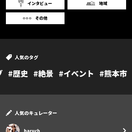
インタビュー
地域
その他
人気のタグ
#絶景
#イベント
#熊本市
#カフェ
人気のキュレーター
haruch