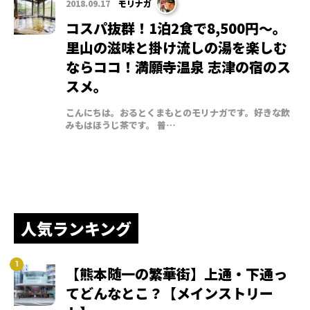
2018.09.17
モリナガ
コスパ抜群！1泊2食で8,500円〜。
里山の滋味と掛け流しの湯を楽しむ
ならココ！満願寺温泉 志津の宿のス
スメ。
こんにちは。おるとくまもとのモリナガです。好きな飲
みもはほうじ茶です。 普…
人気ランキング
【熊本随一の繁華街】上通・下通っ
てどんなとこ？【メインストリー