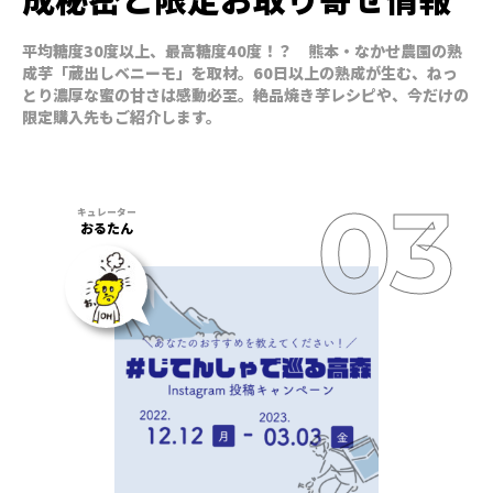
平均糖度30度以上、最高糖度40度！？ 熊本・なかせ農園の熟
成芋「蔵出しベニーモ」を取材。60日以上の熟成が生む、ねっ
とり濃厚な蜜の甘さは感動必至。絶品焼き芋レシピや、今だけの
限定購入先もご紹介します。
おるたん