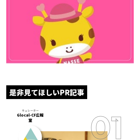
是非見てほしいPR記事
Glocal-CF広報
室