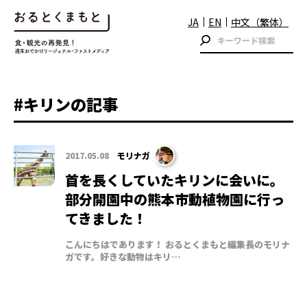
JA
EN
中文（繁体）
#キリンの記事
2017.05.08
モリナガ
首を長くしていたキリンに会いに。
部分開園中の熊本市動植物園に行っ
てきました！
こんにちはであります！ おるとくまもと編集長のモリナ
ガです。好きな動物はキリ…