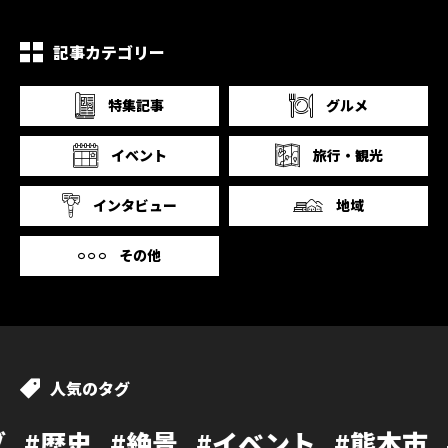
記事カテゴリー
特集記事
グルメ
イベント
旅行・観光
インタビュー
地域
その他
人気のタグ
#絶景
#イベント
#熊本市
#カフェ