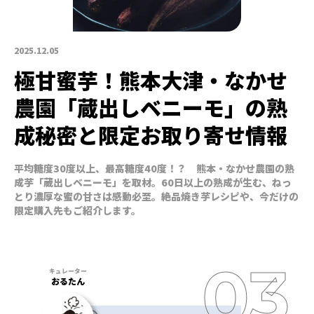
2025.12.05
極甘蜜芋！熊本大津・なかせ
農園「蔵出しベニーモ」の熟
成秘密と限定お取り寄せ情報
平均糖度30度以上、最高糖度40度！？ 熊本・なかせ農園の熟
成芋「蔵出しベニーモ」を取材。60日以上の熟成が生む、ねっ
とり濃厚な蜜の甘さは感動必至。絶品焼き芋レシピや、今だけの
限定購入先もご紹介します。
おるたん