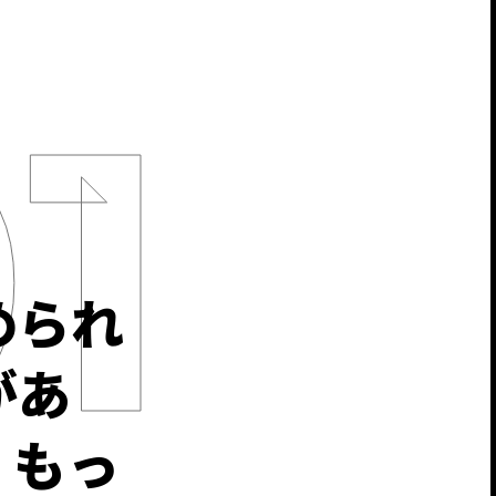
められ
があ
、もっ