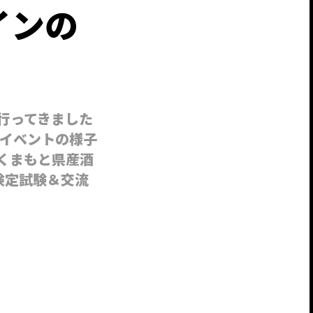
インの
行ってきました
イベントの様子
くまもと県産酒
) 検定試験＆交流