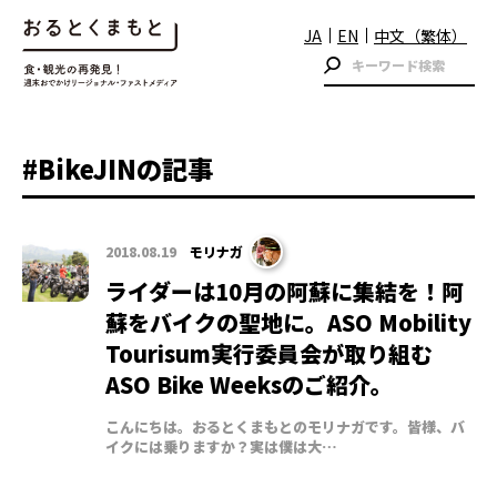
JA
EN
中文（繁体）
#BikeJINの記事
2018.08.19
モリナガ
ライダーは10月の阿蘇に集結を！阿
蘇をバイクの聖地に。ASO Mobility
Tourisum実行委員会が取り組む
ASO Bike Weeksのご紹介。
こんにちは。おるとくまもとのモリナガです。皆様、バ
イクには乗りますか？実は僕は大…