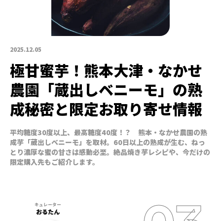
2025.12.05
極甘蜜芋！熊本大津・なかせ
農園「蔵出しベニーモ」の熟
成秘密と限定お取り寄せ情報
平均糖度30度以上、最高糖度40度！？ 熊本・なかせ農園の熟
成芋「蔵出しベニーモ」を取材。60日以上の熟成が生む、ねっ
とり濃厚な蜜の甘さは感動必至。絶品焼き芋レシピや、今だけの
限定購入先もご紹介します。
おるたん